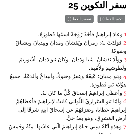
سفر التكوين 25
تكبير الخط (+)
تصغير الخط (-)
1
وعادَ إبراهيمُ فأخَذَ زَوْجَةً اسمُها قَطورَةُ،
2
فوَلَدَتْ لهُ: زِمرانَ ويَقشانَ ومَدانَ ومِديانَ ويِشباقَ
وشوحًا.
3
وولَدَ يَقشانُ: شَبا ودَدانَ. وكانَ بَنو دَدانَ: أشّوريمَ
ولَطوشيمَ ولأُمّيمَ.
4
وبَنو مِديانَ: عَيفَةُ وعِفرُ وحَنوكُ وأبيداعُ وألدَعَةُ. جميعُ
هؤُلاءِ بَنو قَطورَةَ.
5
وأعطَى إبراهيمُ إسحاقَ كُلَّ ما كانَ لهُ.
6
وأمّا بَنو السَّراريِّ اللَّواتي كانتْ لإبراهيمَ فأعطاهُمْ
إبراهيمُ عَطايا، وصَرَفَهُمْ عن إسحاقَ ابنِهِ شَرقًا إلَى
أرضِ المَشرِقِ، وهو بَعدُ حَيٌّ.
7
وهذِهِ أيّامُ سِني حياةِ إبراهيمَ الّتي عاشَها: مِئَةٌ وخَمسٌ