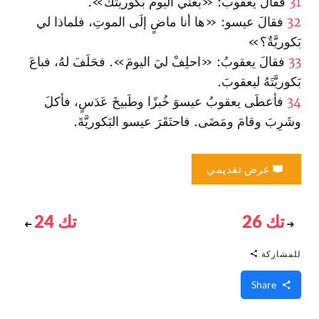
31
فقالَ يعقوبُ: «بعني اليومَ بَكوريَّتَكَ».
32
فقالَ عيسو: «ها أنا ماضٍ إلَى الموتِ، فلماذا لي
بَكوريَّةٌ؟»
33
فقالَ يعقوبُ: «احلِفْ ليَ اليومَ». فحَلَفَ لهُ، فباعَ
بَكوريَّتَهُ ليعقوبَ.
34
فأعطَى يعقوبُ عيسوَ خُبزًا وطَبيخَ عَدَسٍ، فأكلَ
وشَرِبَ وقامَ ومَضَى. فاحتَقَرَ عيسو البَكوريَّةَ.
عرض تقديمي
تك 26
تك 24
للمشاركة
Share