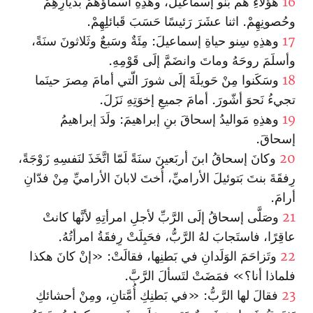
16
هؤُلاءِ هُم بَنو إسماعيلَ، وهذِهِ أسماؤُهُمْ بديارِهِمْ
وحُصونِهِمْ. اثنا عشَرَ رَئيسًا حَسَبَ قَبائلِهِمْ.
17
وهذِهِ سِنو حياةِ إسماعيلَ: مِئَةٌ وسَبعٌ وثَلاثونَ سنَةً،
وأسلَمَ روحَهُ وماتَ وانضَمَّ إلَى قَوْمِهِ.
18
وسَكَنوا مِنْ حَويلَةَ إلَى شورَ الّتي أمامَ مِصرَ حينَما
تجيءُ نَحوَ أشّورَ. أمامَ جميعِ إخوَتِهِ نَزَلَ.
19
وهذِهِ مَواليدُ إسحاقَ بنِ إبراهيمَ: ولَدَ إبراهيمُ
إسحاقَ.
20
وكانَ إسحاقُ ابنَ أربَعينَ سنَةً لَمّا اتَّخَذَ لنَفسِهِ زَوْجَةً،
رِفقَةَ بنتَ بَتوئيلَ الأراميِّ، أُختَ لابانَ الأراميِّ مِنْ فدّانِ
أرامَ.
21
وصَلَّى إسحاقُ إلَى الرَّبِّ لأجلِ امرأتِهِ لأنَّها كانتْ
عاقِرًا، فاستَجابَ لهُ الرَّبُّ، فحَبِلَتْ رِفقَةُ امرأتُهُ.
22
وتَزاحَمَ الوَلَدانِ في بَطنِها، فقالَتْ: «إنْ كانَ هكذا
فلماذا أنا؟» فمَضَتْ لتَسألَ الرَّبَّ.
23
فقالَ لها الرَّبُّ: «في بَطنِكِ أُمَّتانِ، ومِنْ أحشائكِ