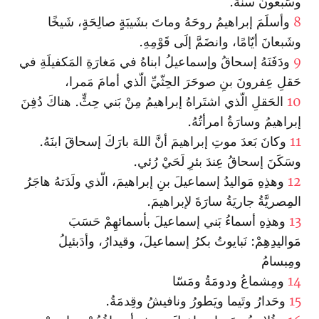
وسَبعونَ سنَةً.
8
وأسلَمَ إبراهيمُ روحَهُ وماتَ بشَيبَةٍ صالِحَةٍ، شَيخًا
وشَبعانَ أيّامًا، وانضَمَّ إلَى قَوْمِهِ.
9
ودَفَنَهُ إسحاقُ وإسماعيلُ ابناهُ في مَغارَةِ المَكفيلَةِ في
حَقلِ عِفرونَ بنِ صوحَرَ الحِثّيِّ الّذي أمامَ مَمرا،
10
الحَقلِ الّذي اشتَراهُ إبراهيمُ مِنْ بَني حِثٍّ. هناكَ دُفِنَ
إبراهيمُ وسارَةُ امرأتُهُ.
11
وكانَ بَعدَ موتِ إبراهيمَ أنَّ اللهَ بارَكَ إسحاقَ ابنَهُ.
وسَكَنَ إسحاقُ عِندَ بئرِ لَحَيْ رُئي.
12
وهذِهِ مَواليدُ إسماعيلَ بنِ إبراهيمَ، الّذي ولَدَتهُ هاجَرُ
المِصريَّةُ جاريَةُ سارَةَ لإبراهيمَ.
13
وهذِهِ أسماءُ بَني إسماعيلَ بأسمائهِمْ حَسَبَ
مَواليدِهِمْ: نَبايوتُ بكرُ إسماعيلَ، وقيدارُ، وأدَبئيلُ
ومِبسامُ
14
ومِشماعُ ودومَةُ ومَسّا
15
وحَدارُ وتَيما ويَطورُ ونافيشُ وقِدمَةُ.