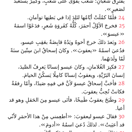
يَفتَرِقُ شَعبانِ: شَعبٌ يَقوَى علَى شَعبٍ، وكبيرٌ يُستَعبَدُ
لصَغيرٍ».
24
فلَمّا كمُلَتْ أيّامُها لتَلِدَ إذا في بَطنِها توأمانِ.
25
فخرجَ الأوَّلُ أحمَرَ، كُلُّهُ كفَروَةِ شَعرٍ، فدَعَوْا اسمَهُ
«عيسوَ».
26
وبَعدَ ذلكَ خرجَ أخوهُ ويَدُهُ قابِضَةٌ بعَقِبِ عيسو،
فدُعيَ اسمُهُ «يعقوبَ». وكانَ إسحاقُ ابنَ سِتّينَ سنَةً
لَمّا ولَدَتهُما.
27
فكبِرَ الغُلامانِ، وكانَ عيسو إنسانًا يَعرِفُ الصَّيدَ،
إنسانَ البَرّيَّةِ، ويعقوبُ إنسانًا كامِلًا يَسكُنُ الخيامَ.
28
فأحَبَّ إسحاقُ عيسوَ لأنَّ في فمِهِ صَيدًا، وأمّا رِفقَةُ
فكانتْ تُحِبُّ يعقوبَ.
29
وطَبَخَ يعقوبُ طَبيخًا، فأتَى عيسو مِنَ الحَقلِ وهو قد
أعيا.
30
فقالَ عيسو ليعقوبَ: «أطعِمني مِنْ هذا الأحمَرِ لأنّي
قد أعيَيتُ». لذلكَ دُعيَ اسمُهُ «أدومَ».