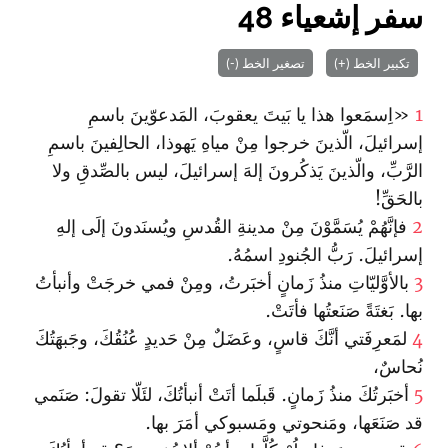
سفر إشعياء 48
تكبير الخط (+)
تصغير الخط (-)
1
«اِسمَعوا هذا يا بَيتَ يعقوبَ، المَدعوّينَ باسمِ
إسرائيلَ، الّذينَ خرجوا مِنْ مياهِ يَهوذا، الحالِفينَ باسمِ
الرَّبِّ، والّذينَ يَذكُرونَ إلهَ إسرائيلَ، ليس بالصِّدقِ ولا
بالحَقِّ!
2
فإنَّهُمْ يُسَمَّوْنَ مِنْ مدينةِ القُدسِ ويُسنَدونَ إلَى إلهِ
إسرائيلَ. رَبُّ الجُنودِ اسمُهُ.
3
بالأوَّليّاتِ منذُ زَمانٍ أخبَرتُ، ومِنْ فمي خرجَتْ وأنبأتُ
بها. بَغتَةً صَنَعتُها فأتَتْ.
4
لمَعرِفَتي أنَّكَ قاسٍ، وعَضَلٌ مِنْ حَديدٍ عُنُقُكَ، وجَبهَتُكَ
نُحاسٌ،
5
أخبَرتُكَ منذُ زَمانٍ. قَبلَما أتَتْ أنبأتُكَ، لئَلّا تقولَ: صَنَمي
قد صَنَعَها، ومَنحوتي ومَسبوكي أمَرَ بها.