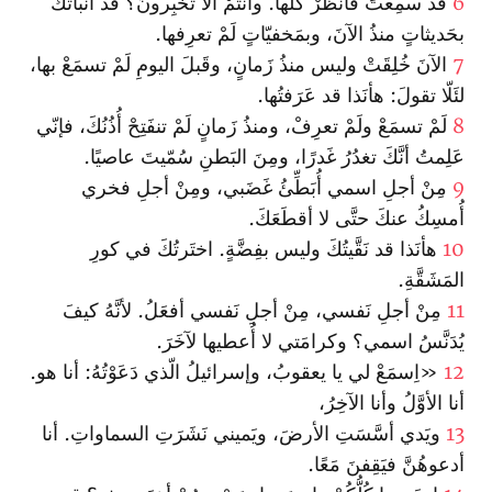
6
قد سمِعتَ فانظُرْ كُلَّها. وأنتُمْ ألا تُخبِرونَ؟ قد أنبأتُكَ
بحَديثاتٍ منذُ الآنَ، وبمَخفيّاتٍ لَمْ تعرِفها.
7
الآنَ خُلِقَتْ وليس منذُ زَمانٍ، وقَبلَ اليومِ لَمْ تسمَعْ بها،
لئَلّا تقولَ: هأنَذا قد عَرَفتُها.
8
لَمْ تسمَعْ ولَمْ تعرِفْ، ومنذُ زَمانٍ لَمْ تنفَتِحْ أُذُنُكَ، فإنّي
عَلِمتُ أنَّكَ تغدُرُ غَدرًا، ومِنَ البَطنِ سُمّيتَ عاصيًا.
9
مِنْ أجلِ اسمي أُبَطِّئُ غَضَبي، ومِنْ أجلِ فخري
أُمسِكُ عنكَ حتَّى لا أقطَعَكَ.
10
هأنَذا قد نَقَّيتُكَ وليس بفِضَّةٍ. اختَرتُكَ في كورِ
المَشَقَّةِ.
11
مِنْ أجلِ نَفسي، مِنْ أجلِ نَفسي أفعَلُ. لأنَّهُ كيفَ
يُدَنَّسُ اسمي؟ وكرامَتي لا أُعطيها لآخَرَ.
12
«اِسمَعْ لي يا يعقوبُ، وإسرائيلُ الّذي دَعَوْتُهُ: أنا هو.
أنا الأوَّلُ وأنا الآخِرُ،
13
ويَدي أسَّسَتِ الأرضَ، ويَميني نَشَرَتِ السماواتِ. أنا
أدعوهُنَّ فيَقِفنَ مَعًا.