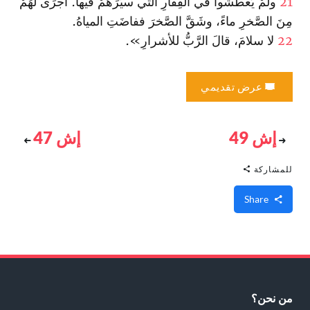
21
ولَمْ يَعطَشوا في القِفارِ الّتي سيَّرَهُمْ فيها. أجرَى لهُمْ
مِنَ الصَّخرِ ماءً، وشَقَّ الصَّخرَ ففاضَتِ المياهُ.
22
لا سلامَ، قالَ الرَّبُّ للأشرارِ».
عرض تقديمي
إش 49
إش 47
للمشاركة
Share
من نحن؟