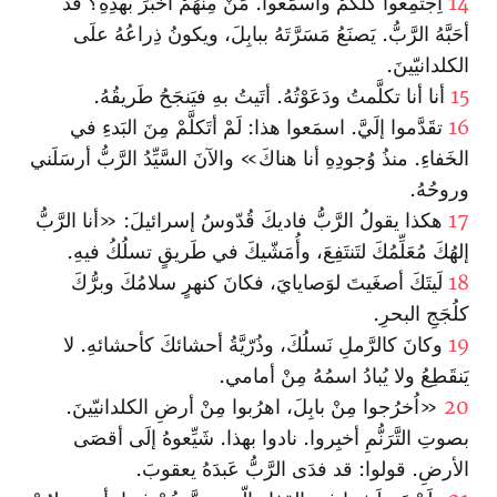
14
اِجتَمِعوا كُلُّكُمْ واسمَعوا. مَنْ مِنهُمْ أخبَرَ بهذِهِ؟ قد
أحَبَّهُ الرَّبُّ. يَصنَعُ مَسَرَّتَهُ ببابِلَ، ويكونُ ذِراعُهُ علَى
الكلدانيّينَ.
15
أنا أنا تكلَّمتُ ودَعَوْتُهُ. أتَيتُ بهِ فيَنجَحُ طَريقُهُ.
16
تقَدَّموا إلَيَّ. اسمَعوا هذا: لَمْ أتَكلَّمْ مِنَ البَدءِ في
الخَفاءِ. منذُ وُجودِهِ أنا هناكَ» والآنَ السَّيِّدُ الرَّبُّ أرسَلَني
وروحُهُ.
17
هكذا يقولُ الرَّبُّ فاديكَ قُدّوسُ إسرائيلَ: «أنا الرَّبُّ
إلهُكَ مُعَلِّمُكَ لتَنتَفِعَ، وأُمَشّيكَ في طَريقٍ تسلُكُ فيهِ.
18
لَيتَكَ أصغَيتَ لوَصايايَ، فكانَ كنهرٍ سلامُكَ وبرُّكَ
كلُجَجِ البحرِ.
19
وكانَ كالرَّملِ نَسلُكَ، وذُرّيَّةُ أحشائكَ كأحشائهِ. لا
يَنقَطِعُ ولا يُبادُ اسمُهُ مِنْ أمامي.
20
«اُخرُجوا مِنْ بابِلَ، اهرُبوا مِنْ أرضِ الكلدانيّينَ.
بصوتِ التَّرَنُّمِ أخبِروا. نادوا بهذا. شَيِّعوهُ إلَى أقصَى
الأرضِ. قولوا: قد فدَى الرَّبُّ عَبدَهُ يعقوبَ.