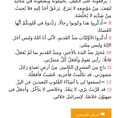
7
يَرفَعونَهُ علَى الكَتِفِ. يَحمِلونَهُ ويَضَعونَهُ في مَكانِهِ
ليَقِفَ. مِنْ مَوْضِعِهِ لا يَبرَحُ. يَزعَقُ أحَدٌ إليهِ فلا يُجيبُ.
مِنْ شِدَّتِهِ لا يُخَلِّصُهُ.
8
«اُذكُروا هذا وكونوا رِجالًا. رَدِّدوهُ في قُلوبكُمْ أيُّها
العُصاةُ.
9
اُذكُروا الأوَّليّاتِ منذُ القَديمِ، لأنّي أنا اللهُ وليس آخَرُ.
الإلهُ وليس مِثلي.
10
مُخبِرٌ منذُ البَدءِ بالأخيرِ، ومنذُ القَديمِ بما لَمْ يُفعَلْ،
قائلًا: رأيي يَقومُ وأفعَلُ كُلَّ مَسَرَّتي.
11
داعٍ مِنَ المَشرِقِ الكاسِرَ، مِنْ أرضٍ بَعيدَةٍ رَجُلَ
مَشورَتي. قد تكلَّمتُ فأُجريهِ. قَضَيتُ فأفعَلُهُ.
12
«اِسمَعوا لي يا أشِدّاءَ القُلوبِ البَعيدينَ عن البِرِّ.
13
قد قَرَّبتُ برّي، لا يَبعُدُ. وخَلاصي لا يتأخَّرُ. وأجعَلُ في
صِهيَوْنَ خَلاصًا، لإسرائيلَ جَلالي.
عرض تقديمي