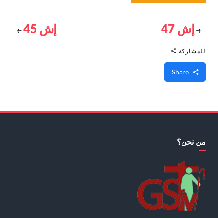
إش 47
إش 45
للمشاركة
Share
من نحن؟