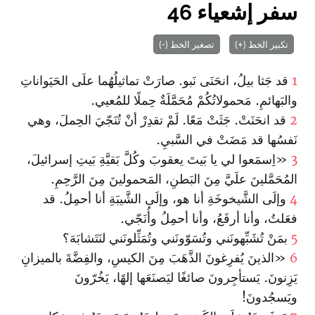
سفر إشعياء 46
تكبير الخط (+)
تصغير الخط (-)
1
قد جَثا بيلُ، انحَنَى نَبو. صارَتْ تماثيلُهُما علَى الحَيَواناتِ
والبَهائمِ. مَحمولاتُكُمْ مُحَمَّلَةٌ حِملًا للمُعيي.
2
قد انحَنَتْ. جَثَتْ مَعًا. لَمْ تقدِرْ أنْ تُنَجّيَ الحِملَ، وهي
نَفسُها قد مَضَتْ في السَّبيِ.
3
«اِسمَعوا لي يا بَيتَ يعقوبَ وكُلَّ بَقيَّةِ بَيتِ إسرائيلَ،
المُحَمَّلينَ علَيَّ مِنَ البَطنِ، المَحمولينَ مِنَ الرَّحِمِ.
4
وإلَى الشَّيخوخَةِ أنا هو، وإلَى الشَّيبَةِ أنا أحمِلُ. قد
فعَلتُ، وأنا أرفَعُ، وأنا أحمِلُ وأُنَجّي.
5
بمَنْ تُشَبِّهونَني وتُسَوّونَني وتُمَثِّلونَني لنَتَشابَهَ؟
6
«الذينَ يُفرِغونَ الذَّهَبَ مِنَ الكيسِ، والفِضَّةَ بالميزانِ
يَزِنونَ. يَستأجِرونَ صائغًا ليَصنَعَها إلهًا، يَخُرّونَ
ويَسجُدونَ!