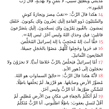
مَدينَتي ويُطلِقُ سبيي، لا بثَمَنٍ ولا بهَديَّةٍ، قالَ رَبُّ
الجُنودِ».
14
هكذا قالَ الرَّبُّ: «تعَبُ مِصرَ وتِجارَةُ كوشٍ
والسَّبَئيّونَ ذَوو القامَةِ إلَيكِ يَعبُرونَ ولكِ يكونونَ. خَلفَكِ
يَمشونَ. بالقُيودِ يَمُرّونَ ولكِ يَسجُدونَ. إلَيكِ يتَضَرَّعونَ
قائلينَ: فيكِ وحدَكِ اللهُ وليس آخَرُ. ليس إلهٌ».
15
حَقًّا أنتَ إلهٌ مُحتَجِبٌ يا إلهَ إسرائيلَ المُخَلِّصَ.
16
قد خَزوا وخَجِلوا كُلُّهُمْ. مَضَوْا بالخَجَلِ جميعًا،
الصّانِعونَ التَّماثيلَ.
17
أمّا إسرائيلُ فيَخلُصُ بالرَّبِّ خَلاصًا أبديًّا. لا تخزَوْنَ ولا
تخجَلونَ إلَى دُهورِ الأبدِ.
18
لأنَّهُ هكذا قالَ الرَّبُّ: «خالِقُ السماواتِ هو اللهُ.
مُصَوِّرُ الأرضِ وصانِعُها. هو قَرَّرَها. لَمْ يَخلُقها باطِلًا.
للسَّكَنِ صَوَّرَها. أنا الرَّبُّ وليس آخَرُ.
19
لَمْ أتَكلَّمْ بالخِفاءِ في مَكانٍ مِنَ الأرضِ مُظلِمٍ. لَمْ
أقُلْ لنَسلِ يعقوبَ: باطِلًا اطلُبوني. أنا الرَّبُّ مُتَكلِّمٌ