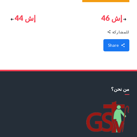
إش 46
إش 44
للمشاركة
Share
من نحن؟