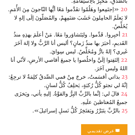
بالصِّدقِ، مُخبِرٌ بالِاستِقامَةِ.
20
«اِجتَمِعوا وهَلُمّوا تقَدَّموا مَعًا أيُّها النّاجونَ مِنَ الأُمَمِ.
لا يَعلَمُ الحامِلونَ خَشَبَ صَنَمِهِمْ، والمُصَلّونَ إلَى إلهٍ لا
يُخَلِّصُ.
21
أخبِروا. قَدِّموا. وليَتَشاوَروا مَعًا. مَنْ أعلَمَ بهذِهِ منذُ
القَديمِ، أخبَرَ بها منذُ زَمانٍ؟ أليس أنا الرَّبُّ ولا إلهَ آخَرَ
غَيري؟ إلهٌ بارٌّ ومُخَلِّصٌ. ليس سِوايَ.
22
اِلتَفِتوا إلَيَّ واخلُصوا يا جميعَ أقاصي الأرضِ، لأنّي أنا
اللهُ وليس آخَرَ.
23
بذاتي أقسَمتُ، خرجَ مِنْ فمي الصِّدقُ كلِمَةٌ لا ترجِعُ:
إنَّهُ لي تجثو كُلُّ رُكبَةٍ، يَحلِفُ كُلُّ لسانٍ.
24
قالَ لي: إنَّما بالرَّبِّ البِرُّ والقوَّةُ. إليهِ يأتي، ويَخزَى
جميعُ المُغتاظينَ علَيهِ.
25
بالرَّبِّ يتَبَرَّرُ ويَفتَخِرُ كُلُّ نَسلِ إسرائيلَ».
عرض تقديمي