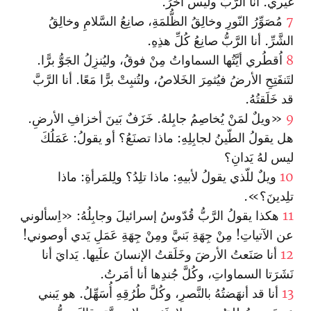
غَيري. أنا الرَّبُّ وليس آخَرُ.
7
مُصَوِّرُ النّورِ وخالِقُ الظُّلمَةِ، صانِعُ السَّلامِ وخالِقُ
الشَّرِّ. أنا الرَّبُّ صانِعُ كُلِّ هذِهِ.
8
اُقطُري أيَّتُها السماواتُ مِنْ فوقُ، وليُنزِلُ الجَوُّ برًّا.
لتَنفَتِحِ الأرضُ فيُثمِرَ الخَلاصُ، ولتُنبِتْ برًّا مَعًا. أنا الرَّبَّ
قد خَلَقتُهُ.
9
«ويلٌ لمَنْ يُخاصِمُ جابِلهُ. خَزَفٌ بَينَ أخزافِ الأرضِ.
هل يقولُ الطّينُ لجابِلِهِ: ماذا تصنَعُ؟ أو يقولُ: عَمَلُكَ
ليس لهُ يَدانِ؟
10
ويلٌ للّذي يقولُ لأبيهِ: ماذا تلِدُ؟ ولِلمَرأةِ: ماذا
تلِدينَ؟».
11
هكذا يقولُ الرَّبُّ قُدّوسُ إسرائيلَ وجابِلُهُ: «اِسألوني
عن الآتياتِ! مِنْ جِهَةِ بَنيَّ ومِنْ جِهَةِ عَمَلِ يَدي أوصوني!
12
أنا صَنَعتُ الأرضَ وخَلَقتُ الإنسانَ علَيها. يَدايَ أنا
نَشَرَتا السماواتِ، وكُلَّ جُندِها أنا أمَرتُ.
13
أنا قد أنهَضتُهُ بالنَّصرِ، وكُلَّ طُرُقِهِ أُسَهِّلُ. هو يَبني