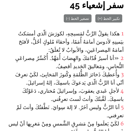
سفر إشعياء 45
تكبير الخط (+)
تصغير الخط (-)
1
هكذا يقولُ الرَّبُّ لمَسيحِهِ، لكورَشَ الّذي أمسَكتُ
بيَمينِهِ لأدوسَ أمامَهُ أُمَمًا، وأحقاءَ مُلوكٍ أحُلُّ، لأفتَحَ
أمامَهُ المِصراعَينِ، والأبوابُ لا تُغلَقُ:
2
«أنا أسيرُ قُدّامَكَ والهِضابَ أُمَهِّدُ. أُكَسِّرُ مِصراعَيِ
النُّحاسِ، ومَغاليقَ الحَديدِ أقصِفُ.
3
وأُعطيكَ ذَخائرَ الظُّلمَةِ وكُنوزَ المَخابِئ، لكَيْ تعرِفَ
أنّي أنا الرَّبُّ الّذي يَدعوكَ باسمِكَ، إلهُ إسرائيلَ.
4
لأجلِ عَبدي يعقوبَ، وإسرائيلَ مُختاري، دَعَوْتُكَ
باسمِكَ. لَقَّبتُكَ وأنتَ لَستَ تعرِفُني.
5
أنا الرَّبُّ وليس آخَرُ. لا إلهَ سِوايَ. نَطَّقتُكَ وأنتَ لَمْ
تعرِفني.
6
لكَيْ يَعلَموا مِنْ مَشرِقِ الشَّمسِ ومِنْ مَغرِبِها أنْ ليس