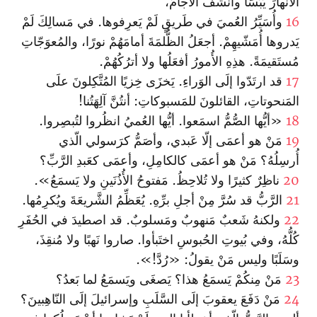
الأنهارَ يَبَسًا وأُنَشِّفُ الآجامَ،
16
وأُسَيِّرُ العُميَ في طَريقٍ لَمْ يَعرِفوها. في مَسالِكَ لَمْ
يَدروها أُمَشّيهِمْ. أجعَلُ الظُّلمَةَ أمامَهُمْ نورًا، والمُعوَجّاتِ
مُستَقيمَةً. هذِهِ الأُمورُ أفعَلُها ولا أترُكُهُمْ.
17
قد ارتَدّوا إلَى الوَراءِ. يَخزَى خِزيًا المُتَّكِلونَ علَى
المَنحوتاتِ، القائلونَ للمَسبوكاتِ: أنتُنَّ آلِهَتُنا!
18
«أيُّها الصُّمُّ اسمَعوا. أيُّها العُميُ انظُروا لتُبصِروا.
19
مَنْ هو أعمَى إلّا عَبدي، وأصَمُّ كرَسولي الّذي
أُرسِلُهُ؟ مَنْ هو أعمَى كالكامِلِ، وأعمَى كعَبدِ الرَّبِّ؟
20
ناظِرٌ كثيرًا ولا تُلاحِظُ. مَفتوحُ الأُذُنَينِ ولا يَسمَعُ».
21
الرَّبُّ قد سُرَّ مِنْ أجلِ برِّهِ. يُعَظِّمُ الشَّريعَةَ ويُكرِمُها.
22
ولكنهُ شَعبٌ مَنهوبٌ ومَسلوبٌ. قد اصطيدَ في الحُفَرِ
كُلُّهُ، وفي بُيوتِ الحُبوسِ اختَبأوا. صاروا نَهبًا ولا مُنقِذَ،
وسَلَبًا وليس مَنْ يقولُ: «رُدَّ!».
23
مَنْ مِنكُمْ يَسمَعُ هذا؟ يَصغَى ويَسمَعُ لما بَعدُ؟
24
مَنْ دَفَعَ يعقوبَ إلَى السَّلَبِ وإسرائيلَ إلَى النّاهِبينَ؟