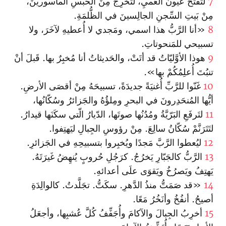
7
لتَفتَحَ عُيونَ العُميِ، لتُخرِجَ مِنَ الحَبسِ المأسورينَ،
مِنْ بَيتِ السِّجنِ الجالِسينَ في الظُّلمَةِ.
8
«أنا الرَّبُّ هذا اسمي، ومَجدي لا أُعطيهِ لآخَرَ، ولا
تسبيحي للمَنحوتاتِ.
9
هوذا الأوَّليّاتُ قد أتَتْ، والحَديثاتُ أنا مُخبِرٌ بها. قَبلَ أنْ
تنبُتَ أُعلِمُكُمْ بها».
10
غَنّوا للرَّبِّ أُغنيَةً جديدَةً، تسبيحَهُ مِنْ أقصَى الأرضِ.
أيُّها المُنحَدِرونَ في البحرِ ومِلؤُهُ والجَزائرُ وسُكّانُها،
11
لتَرفَعِ البَرّيَّةُ ومُدُنُها صوتَها، الدّيارُ الّتي سكَنَها قيدارُ.
لتَتَرَنَّمْ سُكّانُ سالِعَ. مِنْ رؤوسِ الجِبالِ ليَهتِفوا.
12
ليُعطوا الرَّبَّ مَجدًا ويُخبِروا بتسبيحِهِ في الجَزائرِ.
13
الرَّبُّ كالجَبّارِ يَخرُجُ. كرَجُلِ حُروبٍ يُنهِضُ غَيرَتَهُ.
يَهتِفُ ويَصرُخُ ويَقوَى علَى أعدائهِ.
14
«قد صَمَتُّ منذُ الدَّهرِ. سكَتُّ. تجَلَّدتُ. كالوالِدَةِ
أصيحُ. أنفُخُ وأنَخُرُ مَعًا.
15
أخرِبُ الجِبالَ والآكامَ وأُجَفِّفُ كُلَّ عُشبِها، وأجعَلُ