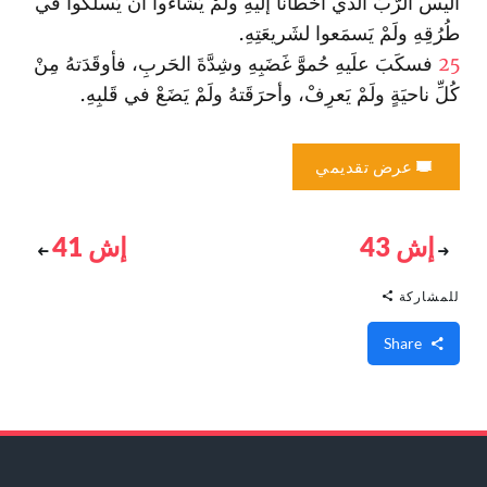
أليس الرَّبُّ الّذي أخطأنا إليهِ ولَمْ يَشاءوا أنْ يَسلُكوا في
طُرُقِهِ ولَمْ يَسمَعوا لشَريعَتِهِ.
25
فسكَبَ علَيهِ حُموَّ غَضَبِهِ وشِدَّةَ الحَربِ، فأوقَدَتهُ مِنْ
كُلِّ ناحيَةٍ ولَمْ يَعرِفْ، وأحرَقَتهُ ولَمْ يَضَعْ في قَلبِهِ.
عرض تقديمي
إش 43
إش 41
للمشاركة
Share