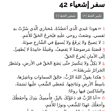
سفر إشعياء 42
تكبير الخط (+)
تصغير الخط (-)
1
«هوذا عَبدي الّذي أعضُدُهُ، مُختاري الّذي سُرَّتْ بهِ
نَفسي. وضَعتُ روحي علَيهِ فيُخرِجُ الحَقَّ للأُمَمِ.
2
لا يَصيحُ ولا يَرفَعُ ولا يُسمِعُ في الشّارِعِ صوتَهُ.
3
قَصَبَةً مَرضوضَةً لا يَقصِفُ، وفَتيلَةً خامِدَةً لا يُطفِئُ.
إلَى الأمانِ يُخرِجُ الحَقَّ.
4
لا يَكِلُّ ولا يَنكَسِرُ حتَّى يَضَعَ الحَقَّ في الأرضِ، وتَنتَظِرُ
الجَزائرُ شَريعَتَهُ».
5
هكذا يقولُ اللهُ الرَّبُّ، خالِقُ السماواتِ وناشِرُها،
باسِطُ الأرضِ ونَتائجِها، مُعطي الشَّعبِ علَيها نَسَمَةً،
والسّاكِنينَ فيها روحًا:
6
«أنا الرَّبَّ قد دَعَوْتُكَ بالبِرِّ، فأُمسِكُ بيَدِكَ وأحفَظُكَ
وأجعَلُكَ عَهدًا للشَّعبِ ونورًا للأُمَمِ،