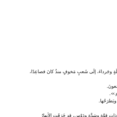
َويلَةٍ وجَرداءَ، إلَى شَعبٍ مَخوفٍ منذُ كانَ فصاعِدًا،
َعونَ.
دِ».
 ويَطرَحُها.
اتِ قوَّةٍ وشِدَّةٍ ودَوْسٍ، قد خَرَقَتِ الأنهارُ