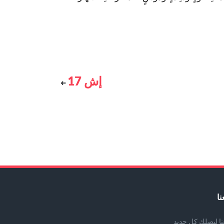
إش 17
نا
عنا ليصلك كل جديد