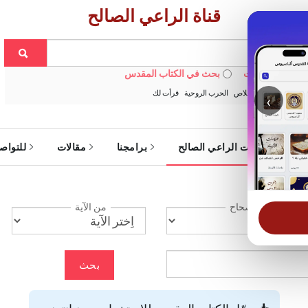
قناة الراعي الصالح
 في الويبسايت
بحث في الكتاب المقدس
:
خبزنا اليومي
الخلاص
الحرب الروحية
قرأت لك
‹
ة
خدمات الراعي الصالح
برامجنا
مقالات
للتواص
الإصحاح
من الآية
بحث