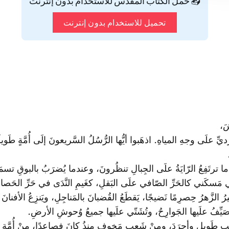
📥 حمّل الكتاب المقدس للاستخدام بدون إنترنت
تحميل للاستخدام بدون إنترنت
َ،
يِّ علَى وجهِ المياهِ. اذهَبوا أيُّها الرُّسُلُ السَّريعونَ إلَى أُمَّةٍ ط
ترتَفِعُ الرّايَةُ علَى الجِبالِ تنظُرونَ، وعندما يُضرَبُ بالبوقِ تسم
ي مَسكَني كالحَرِّ الصّافي علَى البَقلِ، كغَيمِ النَّدَى في حَرِّ الحَصا
رُ الزَّهرُ حِصرِمًا نَضيجًا، يَقطَعُ القُضبانَ بالمَناجِلِ، ويَنزِعُ الأفنانَ
ُصَيِّفُ علَيها الجَوارِحُ، وتُشَتّي علَيها جميعُ وُحوشِ الأرضِ.
شَعبٍ طَويلٍ وأجرَدَ، ومِنْ شَعبٍ مَخوفٍ منذُ كانَ فصاعِدًا، مِنْ أُمَّةٍ ذ