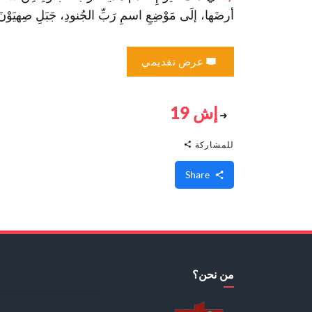
أرضَها، إلَى مَوْضِعِ اسمِ رَبِّ الجُنودِ، جَبَلِ صِهيَوْنَ
عرض تقديمي
إش 19
للمشاركة
Share
من نحن؟