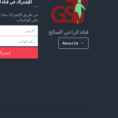
للإشتراك في قناة ا
عن طريق الإشتراك معنا س
على الواتساب.
قناة الراعي الصالح
About Us
إشترا