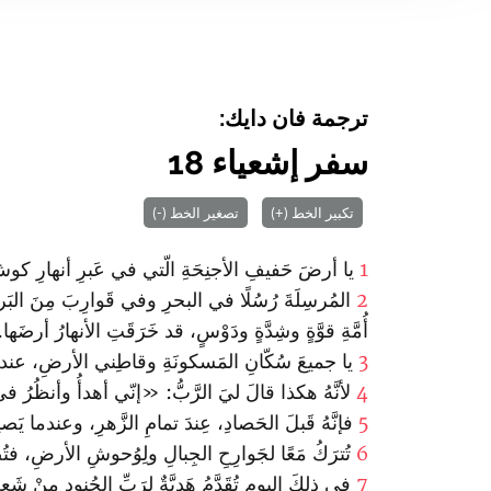
ترجمة فان دايك:
سفر إشعياء 18
تكبير الخط (+)
تصغير الخط (-)
1
يا أرضَ حَفيفِ الأجنِحَةِ الّتي في عَبرِ أنهارِ كوش
2
المُرسِلَةَ رُسُلًا في البحرِ وفي قَوارِبَ مِنَ البَرد
أُمَّةِ قوَّةٍ وشِدَّةٍ ودَوْسٍ، قد خَرَقَتِ الأنهارُ أرضَها.
3
يا جميعَ سُكّانِ المَسكونَةِ وقاطِني الأرضِ، عندما 
4
لأنَّهُ هكذا قالَ ليَ الرَّبُّ: «إنّي أهدأُ وأنظُرُ ف
5
فإنَّهُ قَبلَ الحَصادِ، عِندَ تمامِ الزَّهرِ، وعندما يَصي
6
تُترَكُ مَعًا لجَوارِحِ الجِبالِ ولِوُحوشِ الأرضِ، فت
7
في ذلكَ اليومِ تُقَدَّمُ هَديَّةٌ لرَبِّ الجُنودِ مِنْ 