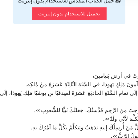
📥 حمّل الكتاب المقدس للاستخدام بدون إنترنت
تحميل للاستخدام بدون إنترنت
ثوثَ في أرضِ بَنيامينَ،
ونَ مَلِكِ يَهوذا، في السَّنَةِ الثّالِثَةِ عَشرَةَ مِنْ مُلكِهِ.
إلَى تمامِ السَّنَةِ الحاديَةِ عَشرَةَ لصِدقيّا بنِ يوشيّا مَلِكِ يَهوذا، 
 مِنَ الرَّحِمِ قَدَّستُكَ. جَعَلتُكَ نَبيًّا للشُّعوبِ».
لَّمَ لأنّي ولَدٌ».
 مَنْ أُرسِلُكَ إليهِ تذهَبُ وتَتَكلَّمُ بكُلِّ ما آمُرُكَ بهِ.
ولُ الرَّبُّ».