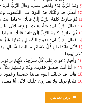
9
ومَدَّ الرَّبُّ يَدَهُ ولَمَسَ فمي، وقالَ الرَّبُّ 
10
اُنظُرْ! قد وكَّلتُكَ هذا اليومَ علَى الشُّعوبِ وعلَى
11
ثُمَّ صارَتْ كلِمَةُ الرَّبِّ إلَيَّ قائلًا: «ماذا أ
12
فقالَ الرَّبُّ لي: «أحسَنتَ الرّؤيَةَ، لأنّي أنا س
13
ثُمَّ صارَتْ كلِمَةُ الرَّبِّ إلَيَّ ثانيَةً قائلًا: «
14
فقالَ الرَّبُّ لي: «مِنَ الشِّمالِ يَنفَتِحُ الشَّرُّ 
15
لأنّي هأنَذا داعٍ كُلَّ عَشائرِ مَمالِكِ الشِّمالِ، يق
مُدُنِ يَهوذا.
16
وأُقيمُ دَعوايَ علَى كُلِّ شَرِّهِمْ، لأنَّهُمْ ترَكوني
17
«أمّا أنتَ فنَطِّقْ حَقوَيكَ وقُمْ وكلِّمهُمْ بكُلِّ ما آ
18
هأنَذا قد جَعَلتُكَ اليومَ مدينةً حَصينَةً وعَمودَ ح
19
فيُحارِبونَكَ ولا يَقدِرونَ علَيكَ، لأنّي أنا معكَ، يق
عرض تقديمي