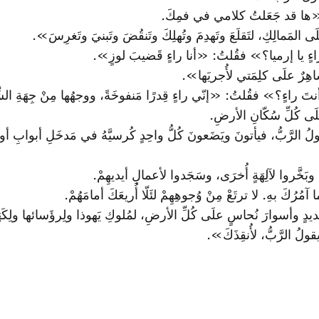
لي: «ها قد جَعَلتُ كلامي في فمِكَ.
 المَمالِكِ، لتَقلَعَ وتَهدِمَ وتُهلِكَ وتَنقُضَ وتَبنيَ وتَغرِسَ».
نتَ راءٍ يا إرميا؟» فقُلتُ: «أنا راءٍ قَضيبَ لوزٍ».
اهِرٌ علَى كلِمَتي لأُجريَها».
ماذا أنتَ راءٍ؟» فقُلتُ: «إنّي راءٍ قِدرًا مَنفوخَةً، ووجهُها مِنْ جِهَةِ ا
علَى كُلِّ سُكّانِ الأرضِ.
ولُ الرَّبُّ، فيأتونَ ويَضَعونَ كُلُّ واحِدٍ كُرسيَّهُ في مَدخَلِ أبوابِ أ
 وبَخَّروا لآلِهَةٍ أُخرَى، وسَجَدوا لأعمالِ أيديهِمْ.
مُرُكَ بهِ. لا ترتَعْ مِنْ وُجوهِهِمْ لئَلّا أُريعَكَ أمامَهُمْ.
َديدٍ وأسوارَ نُحاسٍ علَى كُلِّ الأرضِ، لمُلوكِ يَهوذا ولِرؤَسائها ولِكَه
ولُ الرَّبُّ، لأُنقِذَكَ».