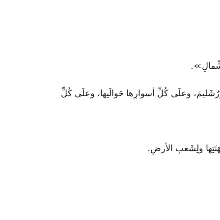
لشِّمالِ».
ورُشَليمَ، وعلَى كُلِّ أسوارِها حَوالَيها، وعلَى كُلِّ
َنَتِها ولِشَعبِ الأرضِ.