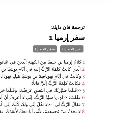
ترجمة فان دايك:
سفر إرميا 1
تكبير الخط (+)
تصغير الخط (-)
1
كلامُ إرميا بنِ حَلقيّا مِنَ الكهنةِ الّذينَ في عَنا
2
الّذي كانتْ كلِمَةُ الرَّبِّ إليهِ في أيّامِ يوشيّا بنِ آم
3
وكانتْ في أيّامِ يَهوياقيمَ بنِ يوشيّا مَلِكِ يَهوذا، 
4
فكانتْ كلِمَةُ الرَّبِّ إلَيَّ قائلًا:
5
«قَبلَما صَوَّرتُكَ في البَطنِ عَرَفتُكَ، وقَبلَما خرجتَ
6
فقُلتُ: «آهِ، يا سيِّدُ الرَّبُّ، إنّي لا أعرِفُ أنْ أتَك
7
فقالَ الرَّبُّ لي: «لا تقُلْ إنّي ولَدٌ، لأنَّكَ إلَى كُلِّ
8
لا تخَفْ مِنْ وُجوهِهِمْ، لأنّي أنا معكَ لأُنقِذَكَ، يق