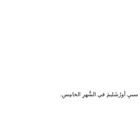
إلَى سبيِ أورُشَليمَ في الشَّهرِ الخامِسِ.