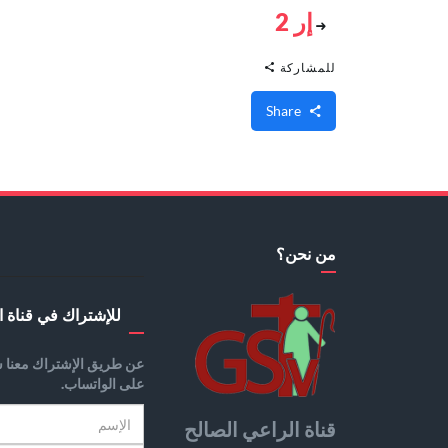
إر 2
للمشاركة
Share
من نحن؟
للإشتراك في قناة ا
عن طريق الإشتراك معنا س
على الواتساب.
قناة الراعي الصالح