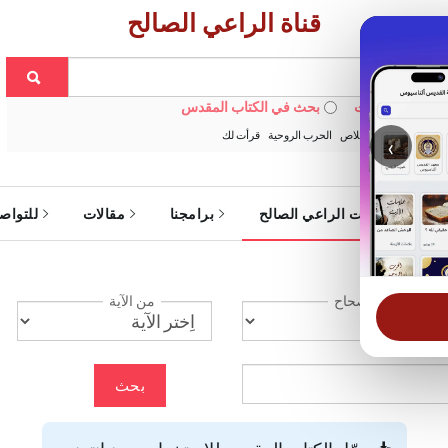
قناة الراعي الصالح
 في الويبسايت
بحث في الكتاب المقدس
:
خبزنا اليومي
الخلاص
الحرب الروحية
قرأت لك
‹
ة
خدمات الراعي الصالح
برامجنا
مقالات
للتواص
الإصحاح
من الآية
بحث