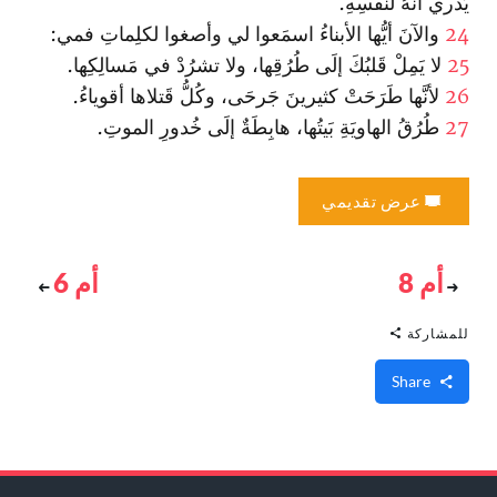
يَدري أنَّهُ لنَفسِهِ.
24
والآنَ أيُّها الأبناءُ اسمَعوا لي وأصغوا لكلِماتِ فمي:
25
لا يَمِلْ قَلبُكَ إلَى طُرُقِها، ولا تشرُدْ في مَسالِكِها.
26
لأنَّها طَرَحَتْ كثيرينَ جَرحَى، وكُلُّ قَتلاها أقوياءُ.
27
طُرُقُ الهاويَةِ بَيتُها، هابِطَةٌ إلَى خُدورِ الموتِ.
عرض تقديمي
أم 8
أم 6
للمشاركة
Share