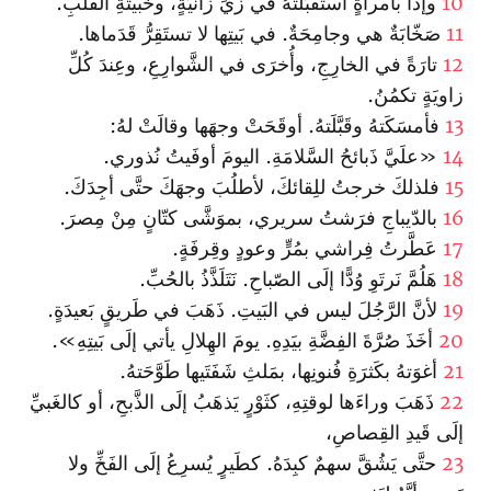
10
وإذا بامرأةٍ استَقبَلَتهُ في زيِّ زانيَةٍ، وخَبيثَةِ القَلبِ.
11
صَخّابَةٌ هي وجامِحَةٌ. في بَيتِها لا تستَقِرُّ قَدَماها.
12
تارَةً في الخارِجِ، وأُخرَى في الشَّوارِعِ، وعِندَ كُلِّ
زاويَةٍ تكمُنُ.
13
فأمسَكَتهُ وقَبَّلَتهُ. أوقَحَتْ وجهَها وقالَتْ لهُ:
14
«علَيَّ ذَبائحُ السَّلامَةِ. اليومَ أوفَيتُ نُذوري.
15
فلذلكَ خرجتُ للِقائكَ، لأطلُبَ وجهَكَ حتَّى أجِدَكَ.
16
بالدّيباجِ فرَشتُ سريري، بموَشَّى كتّانٍ مِنْ مِصرَ.
17
عَطَّرتُ فِراشي بمُرٍّ وعودٍ وقِرفَةٍ.
18
هَلُمَّ نَرتَوِ وُدًّا إلَى الصّباحِ. نَتَلَذَّذُ بالحُبِّ.
19
لأنَّ الرَّجُلَ ليس في البَيتِ. ذَهَبَ في طَريقٍ بَعيدَةٍ.
20
أخَذَ صُرَّةَ الفِضَّةِ بيَدِهِ. يومَ الهِلالِ يأتي إلَى بَيتِهِ».
21
أغوَتهُ بكَثرَةِ فُنونِها، بمَلثِ شَفَتَيها طَوَّحَتهُ.
22
ذَهَبَ وراءَها لوقتِهِ، كثَوْرٍ يَذهَبُ إلَى الذَّبحِ، أو كالغَبيِّ
إلَى قَيدِ القِصاصِ،
23
حتَّى يَشُقَّ سهمٌ كبِدَهُ. كطَيرٍ يُسرِعُ إلَى الفَخِّ ولا