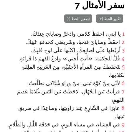
سفر الأمثال 7
تكبير الخط (+)
تصغير الخط (-)
1
يا ابني، احفَظْ كلامي واذخَرْ وصايايَ عِندَكَ.
2
احفَظْ وصايايَ فتحيا، وشَريعَتي كحَدَقَةِ عَينِكَ.
3
اُربُطها علَى أصابِعِكَ. اكتُبها علَى لوحِ قَلبِكَ.
4
قُلْ للحِكمَةِ: «أنتِ أُختي» وادعُ الفَهمَ ذا قَرابَةٍ.
5
لتَحفَظَكَ مِنَ المَرأةِ الأجنَبيَّةِ، مِنَ الغَريبَةِ المَلِقَةِ
بكلامِها.
6
لأنّي مِنْ كوَّةِ بَيتي، مِنْ وراءِ شُبّاكي تطَلَّعتُ،
7
فرأيتُ بَينَ الجُهّالِ، لاحَظتُ بَينَ البَنينَ غُلامًا عَديمَ
الفَهمِ،
8
عابِرًا في الشّارِعِ عِندَ زاويتِها، وصاعِدًا في طريقِ
بَيتِها.
9
في العِشاءِ، في مساءِ اليومِ، في حَدَقَةِ اللَّيلِ والظَّلامِ.