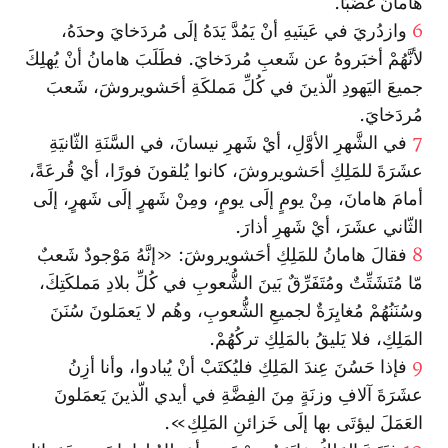
هامانُ غَضَبًا.
6
وازدُريَ في عَينَيهِ أنْ يَمُدَّ يَدَهُ إلَى مُردَخايَ وحدَهُ،
لأنَّهُمْ أخبَروهُ عن شَعبِ مُردَخايَ. فطَلَبَ هامانُ أنْ يُهلِكَ
جميعَ اليَهودِ الّذينَ في كُلِّ مَملكَةِ أحَشويروشَ، شَعبَ
مُردَخايَ.
7
في الشَّهرِ الأوَّلِ، أيْ شَهرِ نيسانَ، في السَّنَةِ الثّانيَةِ
عشَرَةَ للمَلِكِ أحَشويروشَ، كانوا يُلقونَ فورًا، أيْ قُرعَةً،
أمامَ هامانَ، مِنْ يومٍ إلَى يومٍ، ومِنْ شَهرٍ إلَى شَهرٍ، إلَى
الثّاني عشَرَ، أيْ شَهرِ أذارَ.
8
فقالَ هامانُ للمَلِكِ أحَشويروشَ: «إنَّهُ مَوْجودٌ شَعبٌ
مّا مُتَشَتِّتٌ ومُتَفَرِّقٌ بَينَ الشُّعوبِ في كُلِّ بلادِ مَملكَتِكَ،
وسُنَنُهُمْ مُغايِرَةٌ لجميعِ الشُّعوبِ، وهُم لا يَعمَلونَ سُنَنَ
المَلِكِ، فلا يَليقُ بالمَلِكِ تركُهُمْ.
9
فإذا حَسُنَ عِندَ المَلِكِ فليُكتَبْ أنْ يُبادوا، وأنا أزِنُ
عشَرَةَ آلافِ وزنَةٍ مِنَ الفِضَّةِ في أيدي الّذينَ يَعمَلونَ
العَمَلَ ليؤتَى بها إلَى خَزائنِ المَلِكِ».