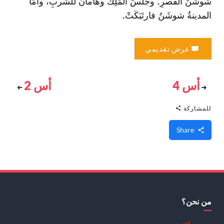
شوشَنَ القَصرِ. وجَلَسَ المَلِكُ وهامانُ للشُّربِ، وأمّا
المدينةُ شوشَنُ فارتَبَكَتْ.
عرض تقديمي
أس 4
أس 2
للمشاركة
Share
من نحن؟