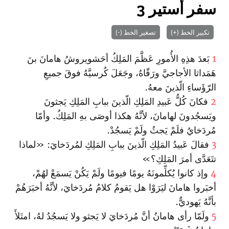
سفر أستير 3
تكبير الخط (+)
تصغير الخط (-)
1
بَعدَ هذِهِ الأُمورِ عَظَّمَ المَلِكُ أحَشويروشُ هامانَ بنَ
هَمَداثا الأجاجيَّ ورَقّاهُ، وجَعَلَ كُرسيَّهُ فوقَ جميعِ
الرّؤَساءِ الّذينَ معهُ.
2
فكانَ كُلُّ عَبيدِ المَلِكِ الّذينَ ببابِ المَلِكِ يَجثونَ
ويَسجُدونَ لهامانَ، لأنَّهُ هكذا أوصَى بهِ المَلِكُ. وأمّا
مُردَخايُ فلَمْ يَجثُ ولَمْ يَسجُدْ.
3
فقالَ عَبيدُ المَلِكِ الّذينَ ببابِ المَلِكِ لمُردَخايَ: «لماذا
تتَعَدَّى أمرَ المَلِكِ؟»
4
وإذ كانوا يُكلِّمونَهُ يومًا فيومًا ولَمْ يَكُنْ يَسمَعْ لهُمْ،
أخبَروا هامانَ ليَرَوْا هل يَقومُ كلامُ مُردَخايَ، لأنَّهُ أخبَرَهُمْ
بأنَّهُ يَهوديٌّ.
5
ولَمّا رأى هامانُ أنَّ مُردَخايَ لا يَجثو ولا يَسجُدُ لهُ، امتَلأَ