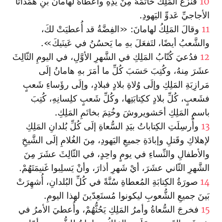
10
فنَزَعَ المَلِكُ خاتَمَهُ مِنْ يَدِهِ وأعطاهُ لهامانَ بنِ هَمَداثا
الأجاجيِّ عَدوِّ اليَهودِ.
11
وقالَ المَلِكُ لهامانَ: «الفِضَّةُ قد أُعطيَتْ لكَ،
والشَّعبُ أيضًا، لتَفعَلَ بهِ ما يَحسُنُ في عَينَيكَ».
12
فدُعيَ كُتّابُ المَلِكِ في الشَّهرِ الأوَّلِ، في اليومِ الثّالِثَ
عشَرَ مِنهُ، وكُتِبَ حَسَبَ كُلِّ ما أمَرَ بهِ هامانُ إلَى
مَرازِبَةِ المَلِكِ وإلَى وُلاةِ بلادٍ فبلادٍ، وإلَى رؤَساءِ شَعبٍ
فشَعبٍ، كُلِّ بلادٍ ككِتابَتِها، وكُلِّ شَعبٍ كلِسانِهِ، كُتِبَ
باسمِ المَلِكِ أحَشويروشَ وخُتِمَ بخاتَمِ المَلِكِ.
13
وأُرسِلَتِ الكِتاباتُ بيَدِ السُّعاةِ إلَى كُلِّ بُلدانِ المَلِكِ
لإهلاكِ وقَتلِ وإبادَةِ جميعِ اليَهودِ، مِنَ الغُلامِ إلَى الشَّيخِ
والأطفالِ والنِّساءِ في يومٍ واحِدٍ، في الثّالِثَ عشَرَ مِنَ
الشَّهرِ الثّاني عشَرَ، أيْ شَهرِ أذارَ، وأنْ يَسلِبوا غَنيمَتَهُمْ.
14
صورَةُ الكِتابَةِ المُعطاةِ سُنَّةً في كُلِّ البُلدانِ، أُشهِرَتْ
بَينَ جميعِ الشُّعوبِ ليكونوا مُستَعِدّينَ لهذا اليومِ.
15
فخرجَ السُّعاةُ وأمرُ المَلِكِ يَحُثُّهُمْ، وأُعطيَ الأمرُ في