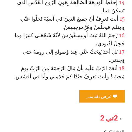
14
إحفَظِ الوَديعَةَ الصّالِحَةَ بِعَونِ الرّوحِ القُدُسِ الذي
يَسكنُ فينا.
15
أنتَ تَعرِفُ أنّ جميعَ الذينَ في آسيّةَ تَخلّوا عَنّي،
ومِنهُم فيجلّسُ وهَرْموجينيسُ.
16
رَحِمَ اللهُ بَيتَ أُونيسِفُورُسَ لأنّهُ شَجّعَني كثيرًا وما
خَجِلَ لِقُيودي،
17
بَلْ أخَذَ يَبحَثُ عَنّي عِندَ وُصولهِ إلى رومَةَ حتى
وَجَدَني.
18
أنعَمَ الرّبّ علَيهِ بأنْ يَنالَ الرّحمَةَ مِنَ الرّبّ يومَ
مَجيئِهِ! وأنتَ تَعرِفُ جيّدًا كم خَدَمني وأنا في أفسُسَ.
عرض تقديمي
2تي 2
للمشاركة