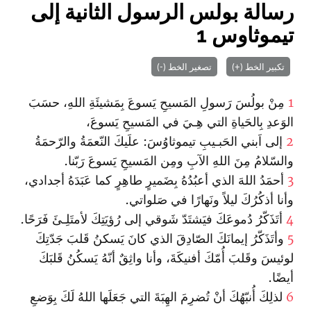
رسالة بولس الرسول الثانية إلى
تيموثاوس 1
تكبير الخط (+)
تصغير الخط (-)
1
مِنْ بولُسَ رَسولِ المَسيحِ يَسوعَ بِمَشيئَةِ اللهِ، حسَبَ
الوَعدِ بِالحَياةِ التي هِـيَ في المَسيحِ يَسوعَ،
2
إلى اَبني الحَبـيبِ تيموثاوُسَ: علَيكَ النّعمَةُ والرّحمَةُ
والسّلامُ مِنَ اللهِ الآبِ ومِن المَسيحِ يَسوعَ رَبّنا.
3
أحمَدُ اللهَ الذي أعبُدُهُ بِضَميرٍ طاهِرٍ كما عَبَدَهُ أجدادي،
وأنا أذكُرُكَ ليلاً ونَهارًا في صَلواتي.
4
أتَذَكّرُ دُموعَكَ فيَشتَدّ شَوقي إلى رُؤيَتِكَ لأمتَلِـئَ فَرَحًا.
5
وأتَذَكّرُ إيمانَكَ الصّادِقَ الذي كانَ يَسكنُ قَلبَ جَدّتِكَ
لوئيسَ وقَلبَ أُمّكَ أفنيكَةَ، وأنا واثِقٌ أنّهُ يَسكُنُ قَلبَكَ
أيضًا.
6
لذلِكَ أُنبّهُكَ أنْ تُضرِمَ الهِبَةَ التي جَعَلَها اللهُ لَكَ بِوَضعِ