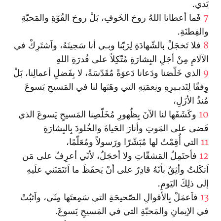
يَدي.
7
فَما أعطانا اللهُ روحَ الخَوفِ، بَلْ روحَ القُوّةِ والمَحبّةِ
والفِطنَةِ.
8
فلا تَخجَلْ بالشّهادَةِ لِرَبّنا وبـي أنا سَجينَهُ، واَشتَرِكْ في
الآلامِ مِنْ أجَلِ البِشارَةِ مُتّكِلاً على قُدرَةِ اللهِ
9
الذي خَلّصَنا ودَعانا دَعوَةً مُقَدّسَةً، لا بِفَضلِ أعمالِنا، بَلْ
وِفقًا لِتَدبـيرِهِ ونِعمَتِهِ التي وهَبَها لنا في المَسيحِ يَسوعَ
مُنذُ الأزَلِ،
10
وكَشَفَها لنا الآنَ بِظُهورِ مُخَلّصِنا المَسيحِ يَسوعَ الذي
قَضى على المَوتِ وأنارَ الحَياةَ والخُلودَ بِالبِشارَةِ
11
التي أُقِمْتُ لها مُبَشّرًا ورَسولاً ومُعَلّمًا،
12
فأحتَمِلُ المَشقّاتِ ولا أخجَلُ، لأنّي أعرِفُ على مَن
اَتكَلتُ وأثِقُ بأنّهُ قادِرٌ على أنْ يَحفَظَ ما اَئتَمَنَني علَيهِ
إلى ذلِكَ اليَومِ.
13
فاَعمَلْ بِالأقوالِ الصّحيحَةِ التي سَمِعتَها مِنّي، واَثبُتْ
في الإيمانِ والمَحبّةِ التي في المَسيحِ يَسوعَ.