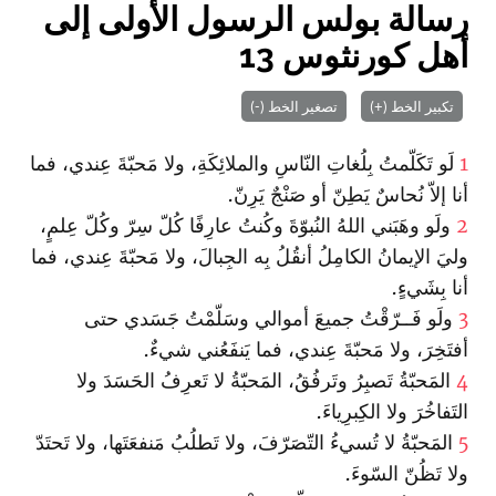
رسالة بولس الرسول الأولى إلى
أهل كورنثوس 13
تكبير الخط (+)
تصغير الخط (-)
1
لَو تَكَلّمتُ بِلُغاتِ النّاسِ والملائِكَةِ، ولا مَحبّةَ عِندي، فما
أنا إلاّ نُحاسٌ يَطِنّ أو صَنْجٌ يَرِنّ.
2
ولَو وهَبَني اللهُ النُبوّةَ وكُنتُ عارِفًا كُلّ سِرّ وكُلّ عِلمٍ،
وليَ الإيمانُ الكامِلُ أنقُلُ بِه الجِبالَ، ولا مَحبّةَ عِندي، فما
أنا بِشَيءٍ.
3
ولَو فَــرّقْتُ جميعَ أموالي وسَلّمْتُ جَسَدي حتى
أفتَخِرَ، ولا مَحبّةَ عِندي، فما يَنفَعُني شيءٌ.
4
المَحبّةُ تَصبِرُ وتَرفُقُ، المَحبّةُ لا تَعرِفُ الحَسَدَ ولا
التَفاخُرَ ولا الكِبرِياءَ.
5
المَحبّةُ لا تُسيءُ التّصَرّفَ، ولا تَطلُبُ مَنفعَتَها، ولا تَحتَدّ
ولا تَظُنّ السّوءَ.