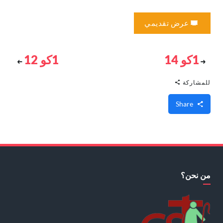
عرض تقديمي
1كو 14
1كو 12
للمشاركة
Share
من نحن؟