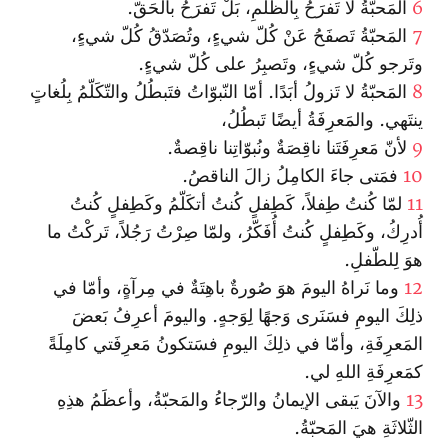
6
المَحبّةُ لا تَفرَحُ بِالظّلمِ، بَلْ تَفرَحُ بالحَقّ.
7
المَحبّةُ تَصفَحُ عَنْ كُلّ شيءٍ، وتُصَدّقُ كُلّ شيءٍ،
وتَرجو كُلّ شيءٍ، وتَصبِرُ على كُلّ شيءٍ.
8
المَحبّةُ لا تَزولُ أبَدًا. أمّا النّبوّاتُ فتَبطُلُ والتّكَلّمُ بِلُغاتٍ
ينتَهي. والمَعرِفَةُ أيضًا تَبطُلُ،
9
لأنّ مَعرِفَتَنا ناقِصَةٌ ونُبوّاتِنا ناقِصةٌ.
10
فمَتى جاءَ الكامِلُ زالَ الناقصُ.
11
لمّا كُنتُ طِفلاً، كَطِفلٍ كُنتُ أتكَلّمُ وكَطِفلٍ كُنتُ
أُدرِكُ، وكَطِفلٍ كُنتُ أُفَكّرُ، ولمّا صِرْتُ رَجُلاً، تَركْتُ ما
هوَ لِلطّفلِ.
12
وما نَراهُ اليومَ هوَ صُورةٌ باهِتَةٌ في مِرآةٍ، وأمّا في
ذلِكَ اليومِ فسَنَرى وَجهًا لِوَجهٍ. واليومَ أعرِفُ بَعضَ
المَعرِفَةِ، وأمّا في ذلِكَ اليومِ فسَتكونُ مَعرِفَتي كامِلَةً
كمَعرِفَةِ اللهِ لي.
13
والآنَ يَبقى الإيمانُ والرّجاءُ والمَحبّةُ، وأعظَمُ هذِهِ
الثّلاثَةِ هيَ المَحبّةُ.