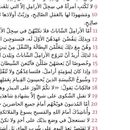
9
لا تُكْتَبِ اَمرأةٌ في سِجِلّ الأرامِلِ إلاّ التي بَل
10
ومَشهودًا لها بالعَمَلِ الصّالِـحِ، ورَبّتْ أولادَها 
صالِـحٍ.
11
أمّا الأرامِلُ الشّاباتُ فلا تكتُبْهُنّ في سِجِلّ الأرام
12
وبِذلِكَ يَنقُضْنَ عَهدَهُنّ الأوّلَ لَه، فيَستوجِبنَ
13
وهُنّ معَ ذلِكَ يَتعَلّمْنَ البِطالَةَ والتّنقّلَ مِنْ بَيتٍ
14
لذلِكَ أُريدُ أنْ تَتَزوّجَ الأرامِلُ الشّاباتُ ويَلِدنَ ا
15
وخُصوصًا أنّ بَعضَهُنّ ضَلَلْنَ فاَتّبَعنَ الشّيطانَ.
16
وإذا كانَ لِمؤمِنَةٍ أراملُ، فلتساعِدْهُنّ ولا تُثَقّل
17
وشُيوخُ الكَنيسَةِ الذينَ يُحسِنونَ القِـيامَ بِعَمَلِ
18
فالكِتابُ يَقولُ: «لا تكُمّ الثّورَ على البـيدَ
19
لا تقبلِ الشّكوى على شيخٍ إلاّ بشهادةِ شاهدَينِ 
20
أمّا المُذنبونَ فوبّخْهُم أمامَ جميعِ الحاضرينَ
21
وأُناشِدُكَ أمامَ اللهِ والمَسيحِ يسوعَ والمَلائكة
22
لا تستعجلْ في وضعِ يدَيْك على أحدٍ ولا تكنْ 
23
لا تَقتَصِرْ بَعدَ اليومِ على شُربِ الماءِ، بَلِ اَشرَ