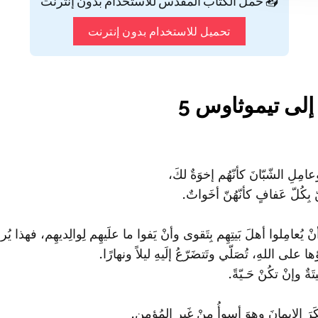
📥 حمّل الكتاب المقدس للاستخدام بدون إنترنت
تحميل للاستخدام بدون إنترنت
لى تيموثاوس 5
وعامِلِ الشّبّانَ كأنّهُم إخوَةٌ لكَ،
ّ بِكُلّ عَفافٍ كأنّهُنّ أخَواتٌ.
ً أنْ يُعامِلوا أهلَ بَيتِهِم بِتَقوى وأنْ يَفوا ما علَيهِم لِوالِديهِم، فهذا ي
ا على اللهِ، تُصَلّي وتَتضَرّعُ إلَيهِ ليلاً ونهارًا.
ةٌ وإنْ تكُنْ حَـيّةً.
َرَ الإيمانَ وهوَ أسوأُ مِنْ غَيرِ المُؤمِنِ.