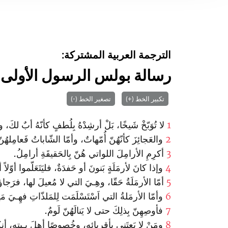
الترجمة العربية المشتركة:
رسالة بولس الرسول الأولى إ
تكبير الخط (+)
تصغير الخط (-)
1
لا تُوَبّخْ شَيخًا، بَلْ أرشِدْهُ بِلُطفٍ كأنّهُ أبٌ لكَ، 
2
والعَجائِزَ كأنّهُنّ أُمّهاتٌ، وأمّا الشّاباتُ فَعامِلهُن
3
أكرِمِ الأرامِلَ اللواتي هُنّ بِالحَقيقَةِ أرامِلُ.
4
وإذا كانَ لأرمَلَةٍ بَنونَ أو حَفدَةٌ، فليَتَعَلّموا أوّلا
5
أمّا الأرمَلَةُ حَقّا، وهِـيَ التي لا مُعيلَ لها، فرَجاؤه
6
وأمّا الأرمَلةُ التي اَسْتَسْلَمَت لِلمَلذّاتِ فهِـيَ مَيتَ
7
فأوصِهِنّ بِذلِكَ حتى لا يَنالَهُنّ لَومٌ.
8
ومَنْ لا يَعتَني بأقرِبائِهِ، وخُصوصًا أهلَ بِـيتِهِ، أنك