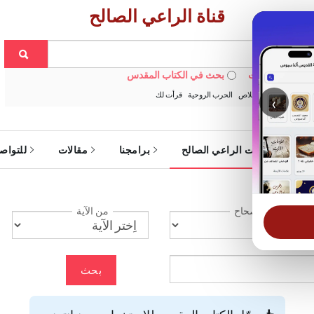
قناة الراعي الصالح
 في الويبسايت
بحث في الكتاب المقدس
:
خبزنا اليومي
الخلاص
الحرب الروحية
قرأت لك
‹
ة
خدمات الراعي الصالح
برامجنا
مقالات
للتواص
الإصحاح
من الآية
بحث