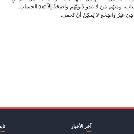
بِ، ومِنهُم مَنْ لا تَبدو ذُنوبُهُم واضِحَةً إلاّ بَعدَ الحِسابِ.
ِيَ غيرُ واضِحَةٍ لا يُمكِنُ أنْ تَخفى.
آخر الأخبار
تابع