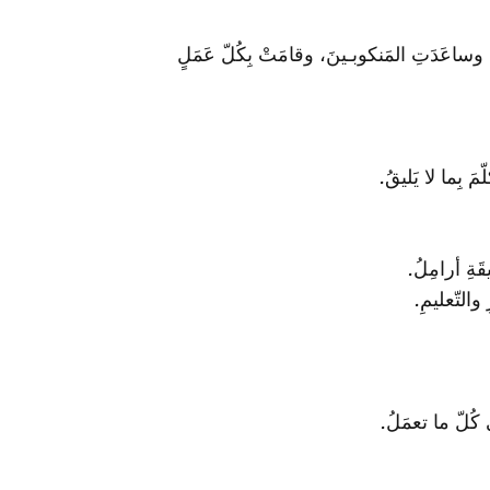
، وساعَدَتِ المَنكوبـينَ، وقامَتْ بِكُلّ عَمَلٍ
ّمَ بِما لا يَليقُ.
َةِ أرامِلُ.
والتّعليمِ.
كُلّ ما تعمَلُ.