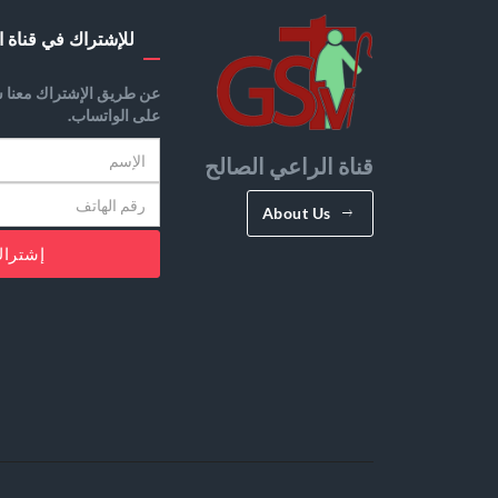
للإشتراك في قناة ا
عن طريق الإشتراك معنا س
على الواتساب.
قناة الراعي الصالح
About Us
إشترا