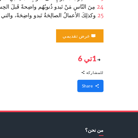
24
مِنَ النّاسِ مَنْ تَبدو ذُنوبُهُم واضِحةً قَبلَ الحِسا
25
وكذلِكَ الأعمالُ الصالِحَةُ تَبدو واضِحَةً، والتي ه
عرض تقديمي
1تي 6
للمشاركة
Share
من نحن؟