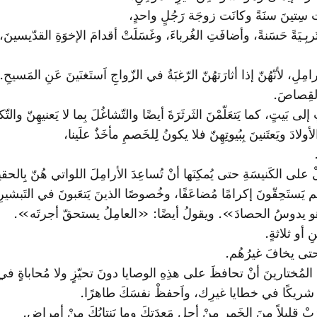
غَت سِتينَ سنَةً وكانَت زوجَة رَجُلٍ واحدٍ،
تَربِـيَةً حَسَنةً، وأضافَتِ الغُرباءَ، وغَسَلَتْ أقدامَ الإخوَةِ القدّيسينَ
ِلِ، لأنّهُنّ إذا أثارَتهُنّ الرّغبَةُ في الزّواجِ اَستَغنَينَ عَنِ المَسيحِ.
 القِصاصَ.
 إلى بَيتٍ، كما يَتعَلّمْنَ الثَرثَرَةَ أيضًا والتّشاغُلَ بِما لا يَعنيهِنّ والتّكل
لأولادَ ويَعتَنينَ بِبُيوتِهِنّ فلا يكونُ لِلخَصمِ مأخَذٌ علَينا،
ْ على الكَنيسَةِ حتى يُمكِنَها أنْ تُساعِدَ الأرامِلَ اللواتي هُنّ بِالحقيق
هِم يَستَحِقّونَ إكرامًا مُضاعَفًا، وخُصوصًا الذينَ يَتعَبونَ في التَبشيرِ 
رِ وهو يدوسُ الحصادَ». ويقولُ أيضًا: «العامِلُ يستحقّ أجرتَه».
أو ثلاثةٍ.
 حتى يخافَ غيرُهُم.
ِ المُختارينَ أنْ تحافظَ على هذِهِ الوصايا دونَ تحيّزٍ ولا مُحاباةٍ في 
شريكًا في خطايا غيرِك، واَحفظْ نفسَكَ طاهرًا.
بْ قليلاً مِنَ الخَمرِ مِنْ أجلِ مَعِدَتِكَ وما يَنتابُكَ مِنْ أمراضٍ.