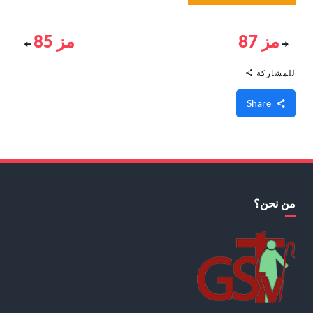
مز 87
مز 85
للمشاركة
Share
من نحن؟