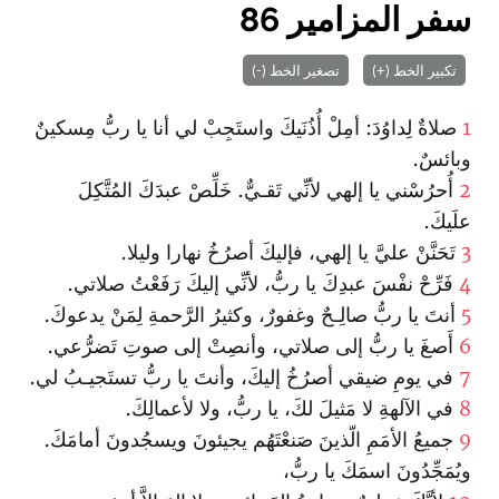
سفر المزامير 86
تكبير الخط (+)
تصغير الخط (-)
1
صلاةٌ لِداوُدَ: أمِلْ أُذُنَيكَ وا‏ستَجِبْ لي أنا يا ربُّ مِسكينٌ
وبائسٌ.
2
أُحرُسْني يا إلهي لأنِّي تَقـيٌّ. خَلِّصْ عبدَكَ المُتَّكِلَ
علَيكَ.
3
تَحَنَّنْ عليَّ يا إلهي، فإليكَ أصرُخُ نهارا وليلا.
4
فَرِّحْ نفْسَ عبدِكَ يا ربُّ، لأنِّي إليكَ رَفَعْتُ صلاتي.
5
أنتَ يا ربُّ صالِـحٌ وغفورٌ، وكثيرُ الرَّحمةِ لِمَنْ يدعوكَ.
6
أَصغَ يا ربُّ إلى صلاتي، وأنصِتْ إلى صوتِ تَضرُّعي.
7
في يومِ ضيقي أصرُخُ إليكَ، وأنتَ يا ربُّ تستَجيـبُ لي.
8
في الآلهةِ لا مَثيلَ لكَ، يا ربُّ، ولا لأعمالِكَ.
9
جميعُ الأمَمِ الّذينَ صَنعْتَهُم يجيئونَ ويسجُدونَ أمامَكَ.
ويُمَجِّدُونَ ا‏سمَكَ يا ربُّ‌،