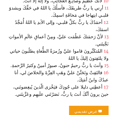
10
لأنَّكَ عظيمٌ وصانِـعُ العَجائِبِ، ولا إلهَ إلاَّ أنتَ.
11
أرِني يا ربُّ طريقَكَ، فأسلُكَ يا اللهُ في حَقِّكَ ويشدوَ
قلبـي ا‏بتِهاجا في مَخافَةِ ا‏سمِكَ.
12
أحمَدُكَ يا ربُّ بكلِّ قلبـي، وإلى الأبدِ يا اللهُ أُمَجِّدُ
ا‏سمَكَ،
13
لأنَّ رَحمَتكَ عَظُمَت عليَّ، ومِنْ أعماقِ عالَمِ الأمواتِ
نَجَّيتَني.
14
المُتكَبِّرونَ قاموا عليَّ وزُمرَةُ الطُّغاةِ يطلُبونَ حياتي
ولا يلتَفِتونَ إليكَ يا اللهُ
15
وأنتَ يا ربُّ رحيمٌ حنونٌ، صبورٌ أمينٌ وكثيرُ الرَّحمةِ‌.
16
فا‏لتَفِتْ وتَحَنَّنْ عليَّ وهَبِ العِزَّةَ والخلاصَ لي، أنا
عبدُكَ وا‏بنُ أمَتِكَ.
17
أعطِني دليلا على جُودِكَ فيَخْزى الّذينَ يُبغِضونَني،
حينَ يرونَ أنَّكَ أنتَ يا ربُّ، نَصَرْتَني علَيهِم وعَزَّيتَني.
عرض تقديمي