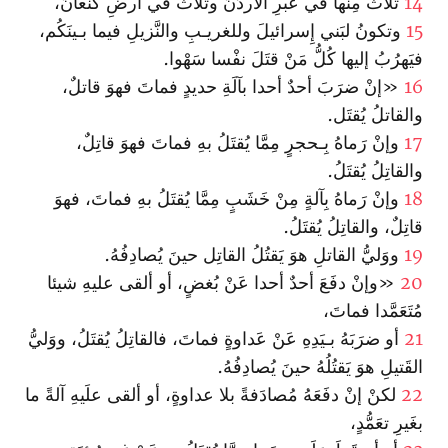
14
ثَلاثٌ مِنها في عَبرِ الأُردُنِّ وثَلاثٌ في أرضِ كنعانَ،
15
وتكونُ لبَني إِسرائيلَ وللغريـبِ والنَّزيلِ فيما بـينَكُم،
فيَهرُبُ إليها كُلُّ مَنْ قتَلَ نفْسا سَهْوا.
16
«إنْ ضرَبَ أحدٌ أحدا بآلَةِ حديدٍ فماتَ فهوَ قاتلٌ،
والقاتلُ يُقتَل.
17
وإنْ رَماهُ بِـحجرٍ مِمَّا يُقتَلُ بهِ فماتَ فهوَ قاتِلٌ،
والقاتِلُ يُقتَلُ.
18
وإنْ رَماهُ بِآلةٍ مِنْ خَشَبٍ مِمَّا يُقتَلُ بهِ فماتَ، فهوَ
قاتِلٌ، والقاتِلُ يُقتَلُ.
19
ووَليُّ القاتلِ هوَ يَقتُلُ القاتِل حينَ يُصادِفُهُ.
20
«وإنْ دفَعَ أحدٌ أحدا عَنْ بُغضٍ، أو ألقى عليهِ شيئا
مُتَعَمَّدا فماتَ،
21
أو ضرَبَهُ بـيَدِهِ عَنْ عَداوةٍ فماتَ، فالقاتِلُ يُقتَلُ، ووَليُّ
القَتيلِ هوَ يَقتُلُهُ حينَ يُصادِفُهُ.
22
لكنْ إنْ دفَعَهُ مُصادَفةً بلا عداوةٍ، أو ألقى علَيهِ آلةً ما
بغَيرِ تعَمُّدٍ،