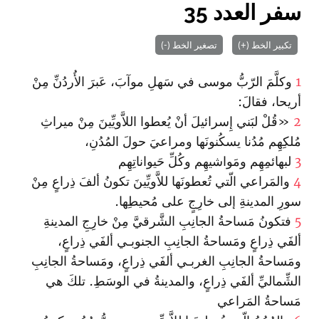
سفر العدد 35
تكبير الخط (+)
تصغير الخط (-)
1
وكلَّمَ الرّبُّ موسى في سَهلِ موآبَ، عَبرَ الأُردُنِّ مِنْ
أريحا، فقالَ:
2
«قُلْ لبَني إِسرائيلَ أنْ يُعطوا اللاَّويِّينَ مِنْ ميراثِ
مُلكِهِم مُدُنا يسكُنونَها ومراعيَ حولَ المُدُنِ‌،
3
لبهائمِهِم ومَواشيهِم وكُلِّ حَيواناتِهِم
4
والمَراعي الّتي تُعطونَها للاَّويِّينَ تكونُ ألفَ ذِراعٍ مِنْ
سورِ المدينةِ إلى خارِجٍ على مُحيطِها.
5
فتكونُ مَساحةُ الجانِبِ الشَّرقيَّ مِنْ خارِجِ المدينةِ
ألفَي ذِراعٍ ومَساحةُ الجانِبِ الجنوبـي ألفَي ذِراعٍ،
ومَساحةُ الجانِبِ الغربـي ألفَي ذِراعٍ، ومَساحةُ الجانِبِ
الشِّماليِّ ألفَي ذِراعٍ، والمدينةُ في الوسَطِ. تلكَ هي
مَساحةُ المَراعي