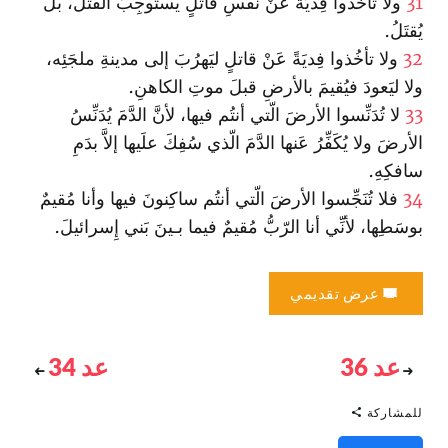
31
ولا تأخُذوا فِديَةً عَنْ نفْسِ قاتلٍ يستَوجِبُ القتلَ، بل
يُقتَلُ.
32
ولا تأخُذوا فِديَةً عَنْ قاتلٍ ليَهرُبَ إلى مدينةِ ملجَئِه،
ولا ليَعودَ فيُقيمَ بالأرضِ قبلَ موتِ الكاهنِ.
33
لا تُدَنِّسوا الأرضَ الّتي أنتُم فيها، لأنَّ الدَّمَ يُدَنِّسُ
الأرضَ ولا يُكَفِّرُ عَنها الدَّمَ الّذي سُفِكَ علَيها إلاَّ بدَمِ
سافكِهِ.
34
فلا تُنَجِّسوا الأرضَ الّتي أنتُم ساكِنونَ فيها وأنا مُقيمٌ
بوسَطِها، لأنِّي أنا الرّبُّ مُقيمٌ فيما بـينَ بَني إِسرائيلَ.
عرض تقديمي
عد 36
عد 34
للمشاركة