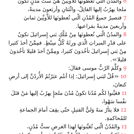
6
والمُدُنُ الّتي تُعطونَها للاَّويِّينَ هيَ ستُّ مُدُنٍ تكونُ
ملجا يهرُبُ إليها القاتِلُ، وا‏ثْنَتانِ وأربَعونَ مدينةً‌،
7
فتصيرُ جميعُ المُدُنِ الّتي تُعطونَها للاَّويِّينَ ثمانيَ
وأربعينَ مدينةً بمَراعيها.
8
والمدُنُ الّتي تُعطونَها مِنْ مُلْكِ بَني إِسرائيلَ تكونُ
على قدْرِ الميراثِ الّذي ورِثَهُ كُلُّ سِبْطٍ. فمِمَّنْ أخذَ كثيرا
مِنْ بَني إِسرائيلَ تأخُذونَ كثيرا، ومِمَّنْ أخذَ قليلا تأخُذونَ
قليلا».
9
وكلَّمَ الرّبُّ موسى فقالَ:
10
«قُلْ لبَني إِسرائيلَ: إذا أنتُم عبَرْتُمُ الأُردُنَّ إلى أرضِ
كنعانَ،
11
فعَيِّنوا لكُم مُدُنا تكونُ مُدُنَ ملجإٍ يهرُبُ إليها مَنْ قتَلَ
نفْسا سَهْوا‌،
12
فلا يثأرُ منهُ وَليُّ القتيلِ حتّى يقِفَ أمامَ الجماعةِ
للمُحاكمةِ‌.
13
والمُدُنُ الّتي تُعَيِّنونَها لهذا الغرضِ ستُّ مُدُنٍ،