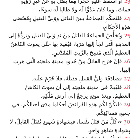
23
أو أسقَطَ علَيهِ حجَرا مِمَّا يُقتَلُ بهِ عَنْ غيرِ رُؤيَةٍ
فماتَ، وما كانَ عدُوًّا لَه ولا طالِبا لَه سوءًا،
24
فلتَحكُمِ الجماعةُ بـينَ القاتل ووَليِّ القتيلِ بِمُقتَضى
هذِهِ الأحكامِ،
25
وتُخلِّصُ الجماعةُ القاتلَ مِنْ يَدِ وَليِّ القتيلِ وتردُّهُ إلى
المدينةِ الّتي لجَأ إليها هرَبا، فيُقيمَ بها حتّى يموتَ الكاهنُ
العظيمُ الّذي مُسِحَ بالزَّيتِ المُقَدَّسِ.
26
فإنْ خرَجَ القاتلُ مِنْ حُدودِ مدينةِ ملجَئِهِ الّتي هربَ
إليها،
27
فصادَفَهُ وَليُّ القتيلِ فقتَلَهُ، فلا جُرْمَ علَيهِ.
28
فليُقِمْ في مدينةِ ملجئِهِ إلى أنْ يموتَ الكاهنُ
العظيمُ، وبعدَ موتِهِ يرجعُ إلى أرضِ مُلْكِهِ.
29
فلتكُنْ لكُم هذِهِ الفَرائضُ أحكاما مدَى أجيالِكُم، في
جميعِ مَساكِنِكُم.
30
«كُلُّ مَنْ قتَلَ نفْسا، فبِشهادةِ شُهودٍ يُقتَلُ القاتِلُ، لا
بِشهادةِ شاهِدٍ واحدٍِ‌.