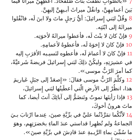
7
«بالصَّوابِ نطَقَت بَناتُ صَلُفْحادَ. أعطِهِنَّ ميراثا فيما
بَينَ أعمامِهِنَّ، وا‏نقُلْ ميراثَ أبـيهِنَّ إليهِنَّ.
8
وقُلْ لبَني إِسرائيلَ: أيُّ رَجلٍ ماتَ ولا ا‏بنَ لَه، فا‏نْقُلوا
ميراثَهُ إلى ا‏بْنَتِه‌.
9
فإنْ كانَ لا بنْتَ لَه، فأعطوا ميراثَهُ لأخوَتِه.
10
فإنْ كانَ لا إخوَةَ لَه، فأعطوهُ لأعمامِهِ.
11
فإنْ كانَ لا أعمامَ لَه، فأعطوه لنَسيـبه الأقرَبِ إليه
في عشيرَتِهِ، وليكُنْ ذلِكَ لبَني إِسرائيلَ فريضةً شَرعيَّةً،
كما أمرَ الرّبُّ موسى».
12
وكلَّمَ الرّبُّ موسى فقالَ: «إِصعَدْ إلى جبَلِ عَباريمَ‌
هذا، ا‏نظُرْ إلى الأرضِ الّتي أعطَيتُها لبَني إِسرائيلَ،
13
فإذا رَأيتَها تموتُ وتَنضَمُّ إلى آبائِكَ أنتَ أيضا، كما
ماتَ هرونُ أخوكَ،
14
لأنَّكُما تمَرَّدْتُما عليَّ في برِّيَّةِ صينَ، عِندما ا‏رْتابَ بـيَ
الجماعةُ ولم تُظهِرا قداستي عندَ الماءِ بحَضرَتِهِم، وهوَ
ما سُمِّيَ بماءِ الرَّيـبةِ‌ عندَ قادِشَ في برِّيَّةِ صينَ‌».