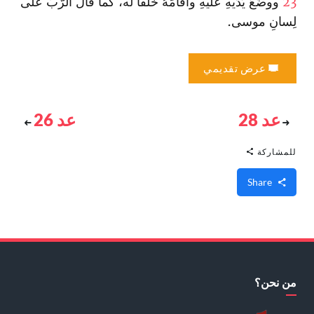
23
ووضَعَ يَدَيهِ علَيهِ وأقامَهُ خَلَفا لَه، كما قالَ الرّبُّ على
لِسانِ موسى‌.
عرض تقديمي
عد 28
عد 26
للمشاركة
Share
من نحن؟