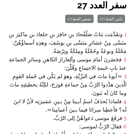
سفر العدد 27
تكبير الخط (+)
تصغير الخط (-)
1
وتقَدَّمَت بَناتُ صَلُفْحادَ بنِ حافرَ بنِ جلعادَ بنِ ماكيرَ بنِ
منَسَّى مِنْ عشائرِ منَسَّى بنِ يوسُفَ، وهذِهِ أسماؤُهُنَّ:
مَحْلَةُ ونوعَةُ وحُجْلَةُ ومِلكَةُ وتِرْصَةُ.
2
فحَضَرنَ أمامَ موسى وألِعازارَ الكاهنِ وسائرِ الجماعةِ
عندَ بابِ خَيمةِ الاجتِماعِ وقُلْنَ:
3
«أبونا ماتَ في البرِّيَّةِ، وهوَ لم يَكُن في جُملةِ القومِ
الّذينَ هدَّدوا الرّبَّ مِنْ جماعةِ قورَحَ، لكِنَّهُ بخطيئتِهِ ماتَ
وما كانَ لَه بَنونَ.
4
فلماذا يُحذَفُ ا‏سمُ أبـينا مِنْ بـينِ عشيرَتِه لأنْ لا ا‏بنَ
لَه؟ فأعطِنا ميراثا فيما بـينَ أعمامِنا».
5
فرفَعَ موسى دَعواهُنَّ إلى الرّبِّ،
6
فقالَ الرّبُّ لموسى: