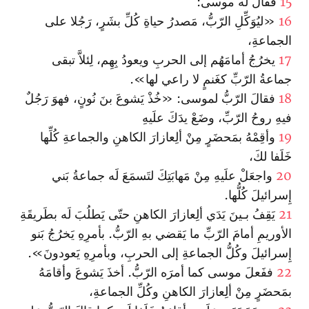
15
فقالَ لَه موسى:
16
«ليُوَكِّلِ الرّبُّ، مَصدرُ حياةِ كُلِّ بشَرٍ، رَجُلا على
الجماعةِ،
17
يخرُجُ أمامَهُم إلى الحربِ ويعودُ بِهِم، لِئلاَّ تبقى
جماعةُ الرّبِّ كغَنمٍ لا راعي لها‌».
18
فقالَ الرّبُّ لموسى: «خُذْ يَشوعَ‌ بنَ نُونٍ، فهوَ رَجُلٌ
فيهِ روحُ الرّبِّ، وضَعْ يدَكَ علَيهِ
19
وأقِمْهُ بمَحضَرٍ مِنْ ألِعازارَ الكاهنِ والجماعةِ كُلِّها
خَلَفا لكَ،
20
وا‏جعَلْ علَيهِ مِنْ مَهابَتِكَ لتَسمَعَ لَه جماعةُ بَني
إِسرائيلَ كُلُّها.
21
يَقِفُ بـينَ يَدَي ألِعازارَ الكاهنِ حتّى يَطلُبَ لَه بطَريقَةِ
الأوريمِ‌ أمامَ الرّبِّ ما يَقضي بهِ الرّبُّ. بأمرِهِ يَخرُجُ بَنو
إِسرائيلَ وكُلُّ الجماعةِ إلى الحربِ، وبأمرِهِ يَعودونَ».
22
ففَعلَ موسى كما أمرَه الرّبُّ. أخذَ يَشوعَ وأقامَهُ
بمَحضَرٍ مِنْ ألِعازارَ الكاهنِ وكُلِّ الجماعةِ،