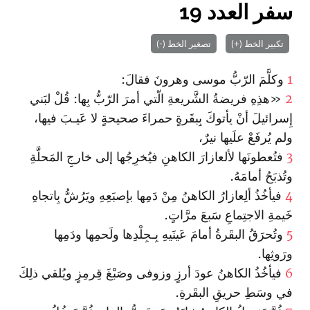
سفر العدد 19
تكبير الخط (+)
تصغير الخط (-)
1
وكلَّمَ الرّبُّ موسى وهرونَ فقالَ:
2
«هذِهِ فريضةُ الشَّريعةِ الّتي أمرَ الرّبُّ بِها: قُلْ لبَني
إِسرائيلَ أنْ يأتوكَ بِبقَرةٍ حمراءَ صحيحةٍ لا عَيـبَ فيها،
ولم يُرفَعْ علَيها نيرٌ،
3
فتُعطونَها لألعازارَ الكاهنِ فيُخرِجُها إلى خارجِ المَحلَّةِ
وتُذبَحُ أمامَهُ.
4
فيأخُذُ ألِعازارُ الكاهنُ مِنْ دَمِها بإصبَعِهِ ويَرُشُّ بِا‏تجاهِ
خَيمةِ الاجتِماعِ سَبعَ مرَّاتٍ.
5
وتُحرَقُ البقَرةُ أمامَ عَينَيهِ بِـجِلْدِها ولَحمِها ودَمِها
ورَوثِها.
6
فيأخُذُ الكاهنُ عودَ أرزٍ وزوفى وصَبْغَ قِرمِزٍ ويُلقي ذلِكَ
في وسَطِ حريقِ البقَرةِ.