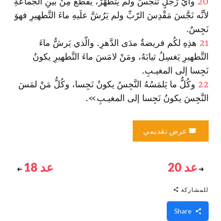
20
وأيُّ رَجُلٍ تنَجَّسَ ولم يتَطَهَّرْ، يُقطَعُ مِنْ بَينِ الجماعةِ
لأنَّه نَجَّسَ مَقْدِسَ الرّبِّ ولم يَرُشَّ علَيهِ ماءَ التَّطهيرِ فهوَ
نَجِسٌ.
21
هذِهِ لكُم فريضةٌ مدَى الدَّهرِ. والّذي يَرشُّ ماءَ
التَّطهيرِ يَغسِلُ ثيابَهُ، ومَنْ لامَسَ ماءَ التَّطهيرِ يكونُ
نَجِسا إلى المغيـبِ.
22
وكُلُّ ما يَلمَسُهُ النَّجِسُ يكونُ نَجِسا، وكُلُّ مَنْ لمَسَ
النَّجِسَ يكونُ نَجِسا إلى المغيـبِ».
عرض تقديمي
عد 20
عد 18
للمشاركة
Share