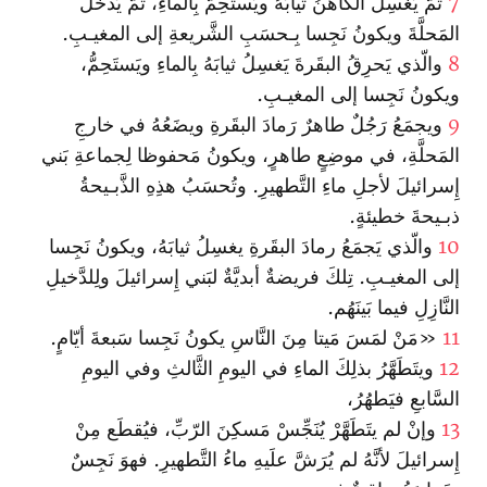
7
ثُمَّ يَغسِلُ الكاهنُ ثيابَهُ ويَستَحِمُّ بِالماءِ، ثُمَّ يَدخُلُ
المَحلَّةَ ويكونُ نَجِسا بِـحسَبِ الشَّريعةِ إلى المغيـبِ.
8
والّذي يَحرِقُ البقَرةَ يَغسِلُ ثيابَهُ بِالماءِ ويَستَحِمُّ،
ويكونُ نَجِسا إلى المغيـبِ.
9
ويجمَعُ رَجُلٌ طاهرٌ رَمادَ البقَرةِ ويضَعُهُ في خارجِ
المَحلَّةِ، في موضِعٍ طاهرٍ، ويكونُ مَحفوظا لِجماعةِ بَني
إِسرائيلَ لأجلِ ماءِ التَّطهيرِ‌. وتُحسَبُ هذِهِ الذَّبـيحةُ
ذبـيحةَ خطيئةٍ.
10
والّذي يَجمَعُ رمادَ البقَرةِ يغسِلُ ثيابَهُ، ويكونُ نَجِسا
إلى المغيـبِ. تِلكَ فريضةٌ أبديَّةٌ لبَني إِسرائيلَ ولِلدَّخيلِ
النَّازِلِ فيما بَينَهُم.
11
«مَنْ لمَسَ مَيتا مِنَ النَّاسِ يكونُ نَجِسا سَبعةَ أيّامٍ.
12
ويتَطَهَّرُ بذلِكَ الماءِ في اليومِ الثَّالثِ وفي اليومِ
السَّابعِ فيَطهُرُ‌،
13
وإنْ لم يتَطَهَّرْ يُنَجِّسْ مَسكِنَ الرّبِّ، فيُقطَع مِنْ
إِسرائيلَ لأنَّهُ لم يُرَشَّ علَيهِ ماءُ التَّطهيرِ. فهوَ نَجِسٌ