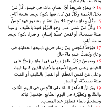
ونَجاسَتُه باقيةٌ فيهِ.
14
«وهذِهِ شريعةُ أيِّ إنسانٍ ماتَ في خَيمةٍ: كُلُّ مَنْ
دخَلَ الخَيمةَ وكُلُّ مَنْ كانَ فيها يكونُ نَجِسا سَبعةَ أيّامٍ،
15
وكُلُّ وِعاءٍ مَفتوحٍ خَلا مِنْ صَمَّامٍ مَشدودٍ فهوَ نَجِسٌ
16
وكُلُّ مَنْ لمَسَ على وجهِ البرِّيَّةِ قتيلا بالسَّيفِ أو مَيتا
ميتةً طبـيعيةً، أو لمَسَ عَظْمَ إنسانٍ أو قبرا، يكونُ نَجِسا
سَبعةَ أيّامٍ،
17
فيُؤخَذُ للنَّجِسِ مِنْ رَمادِ حريقِ ذبـيحةِ الخطيئةِ في
وِعاءٍ ويُصَبُّ علَيهِ ماءٌ حارٌّ،
18
ويَغمِسُ رَجُلٌ طاهرٌ زوفى في الماءِ ويَرُشُّ على
الخَيمةِ وعلى جميعِ الأمتِعةِ والأحياءِ الّذينَ كانوا فيها،
وعلى مَنْ لمَسَ العَظْمَ، أو القتيلَ بالسَّيفِ أو المَيتَ
ميتةً طبـيعيَّةً، أو القبرَ.
19
ويَرُشُّ الطَّاهرُ الماءَ على النَّجِسِ في اليومِ الثَّالثِ
والسَّابعِ ويُطَهِّرُهُ في اليومِ السَّابعِ، فيَغسِلُ ثيابَه
ويَستَحِمُّ بالماءِ فيَطهُرُ عِندَ المغيـبِ.