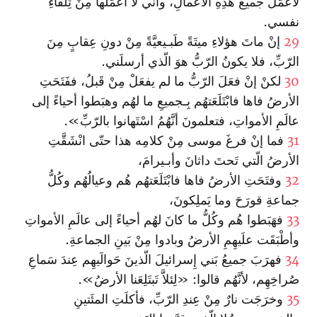
لأعمَلَ جميعَ هذِهِ الأعمالِ، وأنِّي لا أعمَلُها مِنْ تِلْقاءِ
نفسي.
29
إنْ ماتَ هؤلاءِ ميتَةً طَبـيعيَّةً مِنْ دونِ عِقابٍ مِنَ
الرّبِّ، فلا يكونُ الرّبُّ هوَ الّذي أرسلَني.
30
لكنْ إنْ فعَلَ الرّبُّ ما لم يفعَلْ مِنْ قَبلُ، ففَتَحَتِ
الأرضُ فاها فا‏بْتَلَعَتهُم بِـجميعِ ما لهُم وهبَطوا أحياءً إلى
عالَمِ الأمواتِ، فتعلمونَ أنَّهُمُ ا‏سْتَهانوا بالرّبِّ».
31
فما إنْ فرغَ موسى مِنْ كلامِه هذا حتّى ا‏نْشَقَّتِ
الأرضُ الّتي تَحتَ داثانَ وأبـيرامَ،
32
وفتَحَتِ الأرضُ فاها فا‏بْتَلَعَتهُم هُم وعيالُهُم وكُلُّ
جماعةِ قورَحَ وما يَملِكونَ،
33
فهَبَطوا هُم وكُلُّ ما كانَ لهُم أحياءً إلى عالَمِ الأمواتِ
وأطْبَقَت علَيهِمِ الأرضُ وبادوا مِنْ بَينِ الجماعةِ.
34
فهرَبَ جميعُ بَني إِسرائيلَ الّذينَ حَوالَيهِم عِندَ سَماعِ
صُراخِهِم، لأنَّهُم قالوا: «لِئلاَّ تَبتَلِعَنا الأرضُ».
35
وخرَجَت نارٌ مِنْ عِندِ الرّبِّ، فأكلَتِ المئَتينِ