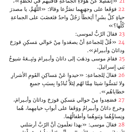
21
«إنفَصِلا عَنْ هؤلاءِ الجماعةِ فأُفْنيهم في لحظَةٍ»،
22
فوَقَعا على وجهَيهِما تضَرُّعا وقالا: «اللَّهُمَّ، يا مصدرَ
حياةِ كلِّ بشَرٍ! أيَخطَأُ رَجُلٌ واحدٌ فتَغضَبَ على الجماعةِ
كُلِّها؟»
23
فقالَ الرّبُّ لموسى:
24
«قُلْ لِلجماعةِ أنْ يصعَدوا مِنْ حَوالي مَسكِنِ قورَحَ
وداثانَ وأبـيرامَ».
25
فقامَ موسى وذهَبَ إلى داثانَ وأبـيرامَ وتَبِــعَهُ شيوخُ
بَني إِسرائيلَ.
26
فقالَ لِلجماعةِ: «حيدوا عَنْ مَساكِنِ القَومِ الأشرارِ
ولا تَمَسُّوا شيئا مِمَّا لهُم لِئلاَّ تُبادُوا بِسبَبِ جميعِ
خطاياهُم».
27
فصَعِدوا مِنْ حوالي مَسكِنِ قورَحَ وداثانَ وأبـيرامَ،
وخرجَ داثانُ وأبـيرامُ ووَقَفا على أبوابِ خيامِهِما، هُما
ونِساؤُهُما وبَنوهُما وأطفالُهُما.
28
فقالَ موسى: «بهذا تعلَمونَ أنَّ الرّبَّ أرسَلني