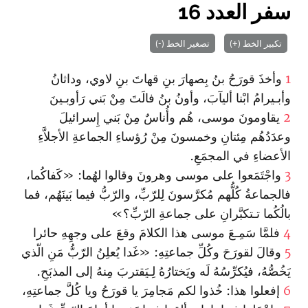
سفر العدد 16
تكبير الخط (+)
تصغير الخط (-)
1
وأخذَ قورَحُ‌ بنُ بِصهارَ بنِ قهاتَ بنِ لاوي، وداثانُ
وأبـيرامُ ا‏بْنا أليآبَ، وأونُ بنُ فالَتَ مِنْ بَني رَأوبـينَ
2
يقاومونَ موسى، هُم وأُناسٌ مِنْ بَني إِسرائيلَ
وعدَدُهُم مِئتانِ وخمسونَ مِنْ رُؤساءِ الجماعةِ الأجلاَّءِ
الأعضاءِ في المجمَعِ.
3
وا‏جْتَمَعوا على موسى وهرونَ وقالوا لهُما: «كَفاكُما،
فالجماعةُ كُلُّهم مُكرَّسونَ لِلرّبِّ، والرّبُّ فيما بَينَهُم، فما
بالُكُما تـتكبَّرانِ على جماعةِ الرّبِّ؟»
4
فلمَّا سَمِـعَ موسى هذا الكلامَ وقعَ على وجهِهِ حائرا
5
وقالَ لقورَحَ وكُلِّ جماعتِهِ: «غَدا يُعلِنُ الرّبُّ مَنِ الّذي
يَخُصُّهُ، فيُكرِّسُهُ لَه ويَختارُهُ لِـيَقتربَ مِنهُ إلى المذبَحِ.
6
إفعلوا هذا: خُذوا لكم مَجامِرَ يا قورَحُ ويا كُلَّ جماعتِهِ،