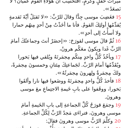
ميراثَ حقلٍ وكَرمٍ، أفتَحسِبُ أنَّ هؤلاءِ القومَ عُميانُ؟ لا
نَصعَدُ».
15
فغَضِبَ موسى جِدًّا وقالَ للرّبِّ: «لا تَقبَلْ أيَّةَ تَقدمةٍ
يُقدِّمُها أولئِكَ القومُ. فأنا ما أخَذْتُ مِنْ أحدٍ مِنهُم حمارا
ولا أسأْتُ إلى أحدٍ».
16
ثُمَّ قالَ موسى لقورَحَ: «إحضَرْ أنتَ وجماعتُكَ أمامَ
الرّبِّ غَدا ويكونُ معَكُم هرونُ،
17
ويأخُذُ كُلُّ واحدٍ مِنكُم مِجمَرتَهُ ويُلقي فيها بَخورا
ويُقَدِّمُها أمامَ الرّبِّ. لجَماعتِكَ مِئتانِ وخمسونَ مِجمَرةً،
ولكَ مِجمَرةٌ ولِهرونَ مِجمَرتُهُ».
18
فأخذَ كُلُّ واحدٍ مِجمَرتَهُ ووضَعوا فيها نارا وألقَوا
بَخورا، ووقَفوا على بابِ خَيمةِ الاجتِماعِ معَ موسى
وهرونَ.
19
وجمَعَ قورَحُ كُلَّ الجماعةِ إلى بابِ الخَيمةِ أمامَ
موسى وهرونَ، فتراءَى مَجدُ الرّبِّ لِكُلِّ الجماعةِ.
20
وكلَّمَ الرّبُّ موسى وهرونَ فقالَ: