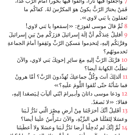
7
وا‏جْعَلوا فيها نارا، وألقوا فيها بَخورا أمامَ الرّبِّ غَدا،
فَمَنْ يختارُ الرّبُّ يكونُ هوَ المكرَّسَ لهُ. كفاكُم ما
تَعمَلونَ يا بَني لاوي».
8
ثُمَّ قالَ موسى لقورَحَ: «إسمَعوا يا بَني لاوي!
9
أقليلٌ عِندَكُم أنَّ إلَهَ إِسرائيلَ فرَزَكُم مِنْ بَينِ إِسرائيلَ
وقرَّبَكُم إليهِ، لِتخدِموا مَسكِنَ الرّبِّ وتَقِفوا أمامَ الجماعةِ
تَخدمونَهُم؟
10
قرَّبَكَ الرّبُّ إليهِ معَ سائِرِ إخوتِكَ بَني لاوي، والآنَ
تطلُبُ الكهانةَ أيضا؟
11
ألذلِكَ أنتَ وكُلُّ جماعتِكَ تُهَدِّدونَ الرّبَّ؟ أمَّا هرونُ
فما شَأنُهُ حتّى تُلقوا اللَّومَ علَيهِ؟»
12
ودَعا موسى داثانَ وأبـيرامَ ا‏بْنَي أليآبَ لِـيَصعَدا إليهِ،
فقالا: «لا نَصعَدُ.
13
أقَليلٌ أنَّكَ أخرَجْتَنا مِنْ أرضِ مِصْرَ الّتي تَدُرُّ لَـبَنا
وعسَلا‌ لِتَقتُلَنا في البرِّيَّةِ، والآنَ تـتَرأَّسُ علَينا أيضا؟
14
ثُمَّ إنَّكَ لم تُدخِلْنا أرضا تَدُرُّ لَـبَنا وعسَلا ولا أعطَيتَنا