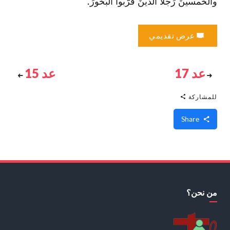
والخمسينَ رَجُلا الّذينَ قرَّبوا البَخورَ.
عرض تقديمي
عد 17
عد 15
للمشاركة
Share
من نحن؟