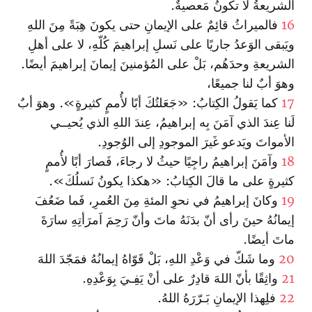
الشريعةُ لا تكونُ مَعصيةٌ.
16
فالميراثُ قائِمٌ على الإيمانِ حتى يكونَ هِبَةً مِنَ اللهِ
ويَبقى الوَعدُ جاريًا على نَسلِ إبراهيمَ كُلّهِ، لا على أهلِ
الشريعةِ وحدَهُم، بَلْ على المُؤمنينَ إيمانَ إبراهيمَ أيضًا.
وهوَ أبٌ لنا جميعًا،
17
كما يَقولُ الكِتابُ: «جَعَلتُكَ أبًا لأُممٍ كثيرةٍ». وهوَ أبٌ
لَنا عِندَ الذي آمَنَ بِه إبراهيمُ، عِندَ اللهِ الذي يُحيــي
الأمواتَ ويَدعو غَيرَ الموجودِ إلى الوُجودِ.
18
وآمَنَ إبراهيمُ راجِيًا حيثُ لا رجاءَ، فَصارَ أبًا لأُممٍ
كثيرةٍ على ما قالَ الكِتابُ: «هكذا يكونُ نَسلُكَ».
19
وكانَ إبراهيمُ في نحوِ المئةِ مِنَ العُمرِ، فَما ضَعُفَ
إيمانُهُ حينَ رأى أنّ بدَنَهُ ماتَ وأنّ رَحِمَ اَمرَأتِهِ سارَةَ
ماتَ أيضًا.
20
وما شَكّ في وَعْدِ اللهِ، بَلْ قَوّاهُ إيمانُهُ فمَجّدَ اللهَ
21
واثِقًا بأنّ اللهَ قادِرٌ على أنْ يَفِـيَ بِوَعْدِهِ.
22
فلِهذا الإيمانِ بَـرّرَهُ اللهُ.