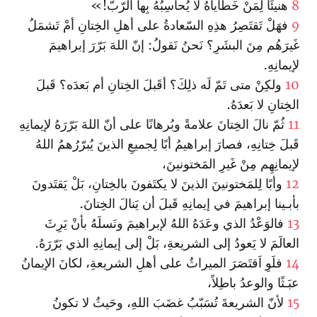
8
هنيئًا لِمَنْ خَطاياهُ لا يُحاسِبُهُ بِها الرّبّ!»
9
فهَلْ تَقتَصِرُ هذِهِ السّعادةُ على أهلِ الخِتانِ أمْ تَشمَلُ
غَيرَهُم مِنَ البشَرِ؟ نَحنُ نَقولُ: إنّ اللهَ بَرّرَ إبراهيمَ
لإيمانِهِ.
10
ولكِنْ متى تَمّ لَه ذلِكَ؟ أقَبلَ الخِتانِ أم بَعدَه؟ قَبلَ
الخِتانِ لا بَعدَهُ.
11
ثُمّ نالَ الخِتانَ علامةً وبُرهانًا على أنّ اللهَ بَرّرَهُ لإيمانِهِ
قَبلَ خِتانِهِ، فصارَ إبراهيمُ أبًا لِجميعِ الذينَ يُبرّرُهمُ اللهُ
لإيمانِهِم مِنْ غَيرِ المَختونينَ،
12
وأبًا لِلمَختونينَ الذينَ لا يكتَفونَ بالخِتانِ، بَلْ يَقتَدونَ
بأبـينا إبراهيمَ في إيمانِهِ قَبلَ أن يَنالَ الخِتانَ.
13
فالوَعْدُ الذي وعَدَهُ اللهُ لإبراهيمَ ونَسلَهُ بأنْ يَرِثَ
العالَمَ لا يَعودُ إلى الشريعةِ، بَلْ إلى إيمانِهِ الذي بَرّرَهُ.
14
فلَوِ اَقتَصَرَ الميراثُ على أهلِ الشريعةِ، لكانَ الإيمانُ
عبَـثًا والوعدُ باطِلاً،
15
لأنّ الشريعةَ تُسَبّبُ غضَبَ اللهِ، وحَيثُ لا تكونُ