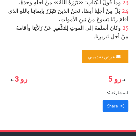
23
وما قَولُ الكِتابِ: «بَرّرَهُ اللهُ» مِنْ أجلِهِ وحدَهُ،
24
بَلْ مِنْ أجلِنا أيضًا، نَحنُ الذينَ نتَبَرّرُ بإيمانِنا باللهِ الذي
أقامَ ربّنا يَسوعَ مِنْ بَينِ الأمواتِ،
25
وكانَ أسلَمَهُ إلى الموتِ لِلتكْفيرِ عَنْ زَلاّتِنا وأقامَهُ
مِنْ أجلِ تَبريرِنا.
عرض تقديمي
رو 5
رو 3
للمشاركة
Share