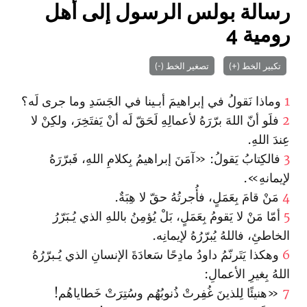
رسالة بولس الرسول إلى أهل
رومية 4
تكبير الخط (+)
تصغير الخط (-)
1
وماذا نَقولُ في إبراهيمَ أبـينا في الجَسَدِ وما جرى لَه؟
2
فلَو أنّ اللهَ برّرَهُ لأعمالِهِ لَحَقّ لَه أنْ يَفتَخِرَ، ولكِنْ لا
عِندَ اللهِ.
3
فالكِتابُ يَقولُ: «آمَنَ إبراهيمُ بِكلامِ اللهِ، فَبرّرَهُ
لإيمانهِ».
4
مَنْ قامَ بِعَمَلٍ، فأُجرتُهُ حقّ لا هِبَةٌ.
5
أمّا مَنْ لا يَقومُ بِعَمَلٍ، بَلْ يُؤمِنُ باللهِ الذي يُـبَرّرُ
الخاطئِ، فاللهُ يُبرّرُهُ لإيمانِه.
6
وهكذا يَتَرنّمُ داودُ مادِحًا سَعادَةَ الإنسانِ الذي يُـبرّرُهُ
اللهُ بِغيرِ الأعمالِ:
7
«هنيئًا لِلذينَ غُفِرتْ ذُنوبُهُم وسُتِرَتْ خَطاياهُم!