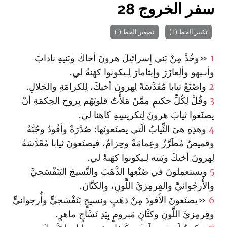
سفر الخروج 28
تكبير الخط (+)
تصغير الخط (-)
1
«وخُذْ مِنْ بَني إِسرائيلَ هرونَ أخاكَ وبَنيهِ نادابَ
وأبـيهو وألِعازَرَ وإيثامارَ لِـيكونوا كهَنةً لي.
2
وا‏صْنَعْ ثيابا مُقَدَّسَةً لِهرونَ أخيكَ، لِلكرامَةِ والجَلالِ.
3
وقُلْ لِكُلِّ حكيمٍ مِمَّنْ مَلأْتُ قلوبَهُم بِروحِ الحِكمَةِ أنْ
يصنَعوا ثيابَ هرونَ لِتكريسِهِ كاهنا لي.
4
وهذِهِ هيَ الثِّيابُ الّتي يصنَعونَها: صُدْرَةٌ وأفُودٌ وجُبَّةٌ
وقميصٌ مُطَرَّزٌ وعِمامَةٌ وحِزامٌ، فيصنَعونَ ثيابا مُقَدَّسَةً
لِهرونَ أخيكَ وبَنيه لِـيكونوا كهَنةً لي.
5
ويستعمِلونَ في صُنْعِها الذَّهَبَ والنَّسيجَ البَنَفْسَجيَّ
والأُرجُوانيَّ والقِرمِزيَّ اللَّونِ، والكتَّانَ.
6
«يصنَعونَ الأَفودَ‌ مِنْ ذهَبٍ ونسيجٍ بَنَفْسَجيٍّ وأُرجوانيٍّ
وقِرمِزيِّ اللَّونِ وكتَّانٍ مَبرومٍ بِيَدِ نَسَّاجٍ ماهرٍ.