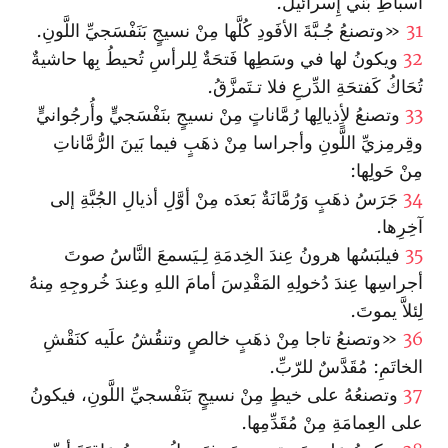
أسباطِ بَني إِسرائيلَ.
31
«وتصنعُ جُـبَّةَ الأفَودِ كُلَّها مِنْ نسيجٍ بَنَفْسَجيِّ اللَّونِ.
32
ويكونُ لها في وسَطِها فَتحَةٌ لِلرأسِ تُحيطُ بِها حاشيةٌ
تُحَاكُ كَفتحَةِ الدِّرعِ فلا تـتَمزَّقُ.
33
وتصنعُ لأِذيالِها رُمَّاناتٍ مِنْ نسيجٍ بنَفْسَجيٍّ وأُرجُوانيٍّ
وقِرمِزيِّ اللًّونِ وأجراسا مِنْ ذهَبٍ فيما بَينَ الرُّمَّاناتِ
مِنْ حَولِها:
34
جَرَسُ ذهَبٍ وَرُمَّانَةٌ بَعدَه مِنْ أوَّلِ أذيالِ الجُبَّةِ إلى
آخِرِها.
35
فيلبَسُها هرونُ عِندَ الخِدمَةِ لِـيَسمعَ النَّاسُ صوتَ
أجراسِها عِندَ دُخولِهِ المَقْدِسَ أمامَ اللهِ وعِندَ خُروجِهِ مِنهُ
لِئلاَّ يموتَ.
36
«وتصنعُ تاجا مِنْ ذهَبٍ خالصٍ وتنقُشُ علَيه كنَقْشِ
الخاتَمِ: مُقَدَّسٌ للرّبِّ‌.
37
وتصنعُهُ على خيطٍ مِنْ نسيجٍ بَنَفْسجيِّ اللَّونِ، فيكونُ
على العِمامَةِ مِنْ مُقَدِّمِها.