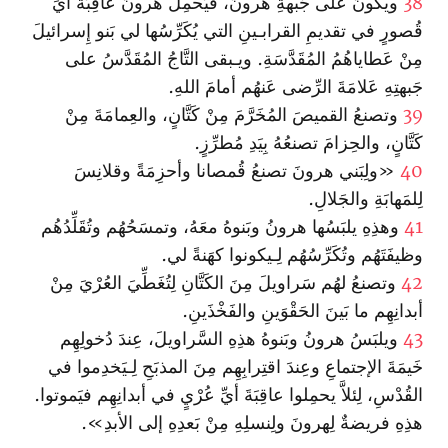
38
ويكونُ على جَبهةِ هرونَ، فيَحمِلُ هرونُ عاقِبَةَ أيِّ
قُصورٍ في تقديمِ القرابـينِ التي يُكَرِّسُها لي بَنو إِسرائيلَ
مِنْ عَطاياهُمُ المُقَدَّسَةِ. ويـبقى التَّاجُ المُقَدَّسُ على
جَبهتِهِ عَلامَةَ الرِّضى عَنهُم أمامَ اللهِ.
39
وتصنعُ القميصَ المُخَرَّمَ مِنْ كَتَّانٍ، والعِمامَةَ مِنْ
كَتَّانٍ، والحِزامَ تصنعُهُ بِيَدِ مُطرِّزٍ.
40
«ولِبَني هرونَ تصنعُ قُمصانا وأحزِمَةً وقلانِسَ
لِلمَهابَةِ والجَلالِ.
41
وهذِهِ يلبَسُها هرونُ وبَنوهُ معَهُ، وتمسَحُهُم وتُقَلِّدُهُم
وظيفَتَهُم وتُكَرِّسُهُم لِـيكونوا كهَنةً لي.
42
وتصنعُ لهُم سَراويلَ مِنَ الكَتَّانِ لِتُغَطِّيَ العُرْيَ مِنْ
أبدانِهِم ما بَينَ الحَقْوَينِ والفَخْذَينِ.
43
ويلبَسُ هرونُ وبَنوهُ هذِهِ السَّراويلَ، عِندَ دُخولِهِم
خَيمَةَ الإجتماعِ وعِندَ ا‏قتِرابِهِم مِنَ المذبَحِ لِـيَخدِموا في
القُدْسِ، لِئلاَّ يحمِلوا عاقِبَةَ أيِّ عُرْيٍ في أبدانِهِم فيَموتوا.
هذِهِ فريضةٌ لِهرونَ ولِنسلِهِ مِنْ بَعدِهِ إلى الأبدِ».