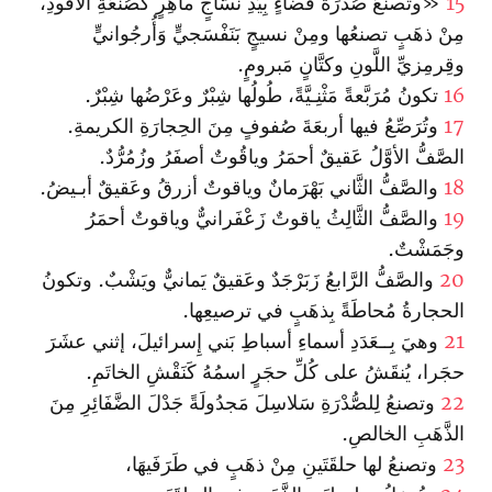
15
«وتصنعُ صُدْرَةَ قضاءٍ‌ بِيَدِ نَسَّاجٍ ماهِرٍ كَصُنْعَةِ الأَفودِ،
مِنْ ذهَبٍ تصنعُها ومِنْ نسيجٍ بَنَفْسَجيٍّ وَأُرجُوانيٍّ
وقِرمِزيِّ اللَّونِ وكتَّانٍ مَبرومٍ.
16
تكونُ مُرَبَّعةً مَثْنِـيَّةً، طُولُها شِبْرٌ وعَرْضُها شِبْرٌ.
17
وتُرَصِّعُ فيها أربعَةَ صُفوفٍ مِنَ الحِجارَةِ الكريمةِ.
الصَّفُّ الأوَّلُ عَقيقٌ أحمَرُ وياقُوتٌ أصفَرُ وزُمُرُّدٌ.
18
والصَّفُّ الثَّاني بَهْرَمانٌ وياقوتٌ أزرقُ وعَقيقٌ أبـيضُ.
19
والصَّفُّ الثَّالِثُ ياقوتٌ زَعْفَرانيٌّ وياقوتٌ أحمَرُ
وجَمَشْتٌ.
20
والصَّفُّ الرَّابعُ زَبَرْجَدٌ وعَقيقٌ يَمانيٌّ ويَشْبٌ. وتكونُ
الحجارةُ مُحاطَةً بِذهَبٍ في ترصيعِها.
21
وهيَ بِــعَدَدِ أسماءِ أسباطِ بَني إِسرائيلَ، إثني عشَرَ
حجَرا، يُنقَشُ على كُلِّ حجَرٍ ا‏سمُهُ كَنَقْشِ الخاتَمِ.
22
وتصنعُ لِلصُّدْرَةِ سَلاسِلَ مَجدُولَةً جَدْلَ الضَّفَائِرِ مِنَ
الذَّهَبِ الخالصِ.
23
وتصنعُ لها حلقَتَينِ مِنْ ذهَبٍ في طَرَفَيهَا،