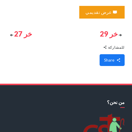
عرض تقديمي
خر 29
خر 27
للمشاركة
Share
من نحن؟