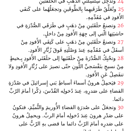
24
وتُدخِلُ سِلسِلتَيِ الذَّهَبِ في الحلقَتَينِ
25
وتُعَلِّقُ طَرَفَيهِما بِالطَّوقَينِ وتجعَلُهُما على كَتفَي
الأَفودِ في مُقَدِّمِهِ.
26
وتصنعُ حلَقَتَينِ مِنْ ذهَبٍ في طَرَفَي الصُّدْرَةِ في
حاشيَتِها الّتي إلى جِهَةِ الأَفودِ مِنْ داخلٍ.
27
وتصنعُ حلَقَتَينِ مِنْ ذهَبٍ على كَتِفَي الأَفودِ مِنْ
أسفَلُ في مُقَدِّمِهِ عِندَ وَصْلَتِهِ فَوقَ زُنَّارِ الأَفودِ.
28
وتحْبِكُ الصُّدْرَةَ مِنْ حلَقَتَيها إلى حلَقَتَي الأَفودِ بِـخيطٍ
مِنْ نسيجٍ بنَفْسَجيِّ اللَّونِ حتّى تصيرَ على زُنَّارِ الأَفودِ ولا
تنفَصِلُ عَنِ الأَفودِ.
29
فيَحمِلُ هرونُ أسماءَ أسباطِ بَني إِسرائيلَ في صُدْرَةِ
القضاءِ على صَدرِهِ، عِندَ دُخولِه القُدْسَ، ذِكْرا أمامَ الرّبِّ
دائما.
30
وتجعَلُ على صُدرَةِ القضاءِ الأُوريمَ والتُّميِّمَ‌، فتكونُ
على صَدْرِ هرونَ عِندَ دُخولِه أمامَ الربِّ. ويحمِلُ هرونُ
على صَدرِه أمامَ الرّبِّ دائما ما قضى بهِ الرّبُّ على