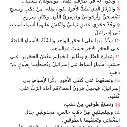
7
ويكونُ لَه في طَرَفَيهِ كَتِفانِ مَوصولتانِ لِـيَتَّصِلَ.
8
والزُنَّارُ الّذي يَشُدُّ الأَفودَ يكونُ مِثلَه، مِنْ ذهَبٍ ونسيجٍ
بَنَفْسَجيٍّ وأُرجُوانيٍّ وقِرمِزيِّ اللَّونِ وكتَّانٍ مَبرومٍ.
9
وخُذْ حجَرَي عَقيقٍ يَمانيٍّ وا‏نْقُشْ علَيهِما أسماءَ أسباطِ
بَني إِسرائيلَ،
10
سِتَّةٌ مِنها على الحجَرِ الواحدِ والسِّتَّةُ الأسماءِ الباقيَةُ
على الحجَرِ الآخَرِ حسَبَ مَواليدِهِم.
11
بِمَهارَةِ الصَّائِـغِ ونَقَّاشِ الخَواتِمِ تَنقُشُ الحجَرَينِ على
حسَبِ أسماءِ أسباط بَني إِسرائيلَ وتُحيطُهما بِطَوقٍ مِنْ
ذهَبٍ
12
وتضَعُهما على كَتفَي الأَفودِ، ذِكْرا لأِسباطِ بَني
إِسرائيلَ، فيَحمِلُ هرونُ أسماءَهُم أمامَ الرّبِّ على
كَتفَيه.
13
وتصنعُ طَوقَينِ مِنْ ذهَبٍ،
14
وسِلسِلتَينِ مِنْ ذهَبٍ خالصٍ، مَجدولتَينِ جَدْلَ
الضَّفائِرِ، وتُعَلِّقُهما بالطَّوقَينِ.