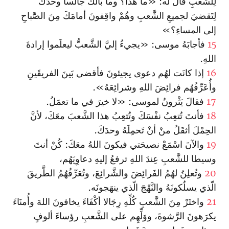
لِلشَّعبِ قالَ لَه: «ما هذا؟ وما بالُكَ جالسا وحدَكَ
لِتَقضيَ لجميعِ الشَّعبِ وهُمْ واقِفونَ أمامَكَ مِنَ الصَّباحِ
إلى المساءِ؟»
15
فأجابَهُ موسى: «يجيءُ إليَّ الشَّعبُّ ليعلَموا إرادةَ
اللهِ.
16
إذا كانَت لهُم دعوى يجيئونَ فأقضي بَينَ الفريقَينِ
وأُعَرِّفُهُم فرائِضَ اللهِ وشرائِعَهُ».
17
فقالَ يَثْرونُ لموسى: «لا خيرَ في ما تعمَلُ.
18
فأنتَ تُتعِبُ نفْسَكَ وتُتعِبُ هذا الشَّعبَ معَكَ، لأنَّ
الحِمْلَ أثقَلُ منْ أنْ تَحمِلَهُ وحدَكَ.
19
والآنَ ا‏سْمَعْ نصيحَتي فيكونَ اللهُ معَكَ: كُنْ أنتَ
وسيطا للشَّعبِ عِندَ اللهِ ترفعُ إليهِ دعاوِيَهُم،
20
وتُعلِنُ لهُمُ الفَرائِضَ والشَّرائِعَ، وتُعَرِّفُهُمُ الطَّريقَ
الّذي يسلُكونَهُ والنَّهْجَ الّذي ينهَجونَه.
21
وا‏ختَرْ مِنَ الشَّعبِ كُلِّهِ رِجَالا أكْفَاءَ يخافونَ اللهَ وأُمنَاءَ
يكرَهونَ الرَّشوةَ، ووَلِّهِم على الشَّعبِ رؤساءَ ألوفٍ