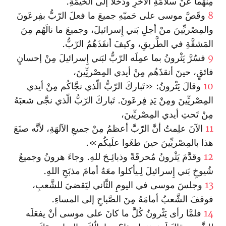
مِنهُما عَنْ سلامَةِ الآخَرِ ودَخَلا إلى الخَيمَةِ.
8
وقَصَّ موسى على حَميّهِ جميعَ ما فعلَ الرّبُّ بفِرعَونَ
والمِصْريِّينَ منْ أجلِ بَني إِسرائيلَ، وجميعَ ما نالَهُم مِنَ
المَشقَّةِ في الطَّريقِ، وكيفَ أنقَذَهُمُ الرّبُّ.
9
فسُرَّ يَثْرونُ بما عمِلَه الرّبُّ لبَني إِسرائيلَ مِنْ إحسانٍ
فائقٍ، حينَ أنقذَهُم مِنْ أيدي المِصْريِّينَ،
10
وقالَ يَثْرونُ: «تَباركَ الرّبُّ الّذي نجَّاكُم مِنْ أيدي
المِصْريِّينَ ومِنْ يَدِ فِرعَونَ. تَباركَ الرّبُّ الّذي نجَّى شعبَهُ
مِنْ تَحتِ أيدي المِصْريِّينَ‌،
11
الآنَ علِمتُ أنَّ الرّبَّ أعظمُ مِنْ جميعِ الآلهَةِ، لأنَّه صنَعَ
هذا بالمِصْريِّينَ‌ حينَ طغَوا علَيكُم».
12
وقدَّمَ يَثْرونُ مُحرقَةً وذبائِـحَ للهِ. وجاءَ هرونُ وجميعُ
شُيوخِ بَني إِسرائيلَ لِـيأكلوا معَهُ أمامَ مذبَحِ اللهِ.
13
وجلسَ موسى في اليومِ الثَّاني ليَقضيَ للشَّعبِ،
فوقفَ الشَّعبُ أمامَهُ مِنَ الصَّباحِ إلى المساءِ.
14
فلمَّا رأى يَثْرونُ كُلَّ ما كانَ على موسى أنْ يفعَلَه