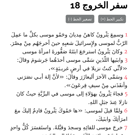
سفر الخروج 18
تكبير الخط (+)
تصغير الخط (-)
1
وسمِعَ يَثْرونُ كاهنُ مِديانَ وحَمُو موسى بكلِّ ما عمِلَ
الرّبُّ لموسى ولإِسرائيلَ شعبِهِ حينَ أخرجَهُم مِنْ مِصْرَ.
2
وكانَ يَثْرونُ ا‏سترجَعَ ا‏بنَتَهُ صَفُّورةَ ا‏مرأةَ موسى
3
وا‏بنَيها‌ اللّذَينِ سَمَّى موسى أحدَهُما جَرشومَ‌ وقالَ:
«لأنِّي كنتُ نزيلا في أرضٍ غريـبَةٍ»،
4
وسَمَّى الآخرَ أليعازَرَ‌ وقالَ: «لأنَّ إلهَ أبـي نصَرَني
وأنقَذَني مِنْ سيفِ فِرعَونَ».
5
فجاءَ يَثْرونُ بهؤلاءِ إلى موسى في البرِّيَّةِ حيثُ كانَ
نازلا عِندَ جبَلِ اللهِ‌.
6
ولمَّا قيلَ لموسى: «ها حَمُوكَ يَثْرونُ قادِمٌ إليكَ معَ
ا‏مرَأتِكَ وا‏بنَيكَ،
7
خرجَ موسى للقائِهِ وسجدَ وقبَّلهُ. وا‏ستَفسَرَ كُلُّ واحدٍ