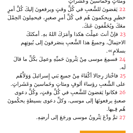
ومئاتٍ وخَماسينَ وعَشَراتٍ
22
يَقضونَ للشَّعبِ في كُلِّ وقتٍ ويرفعونَ إليكَ كُلَّ أمرٍ
خطيرٍ ويحكمونَ هُم في كُلِّ أمرٍ صغيرٍ، فيحمِلونَ الحِمْلَ
معَكَ ويُخَفِّفونَ عَنكَ.
23
فإنْ أنتَ عمِلْتَ هكذا وأمَرَكَ اللهُ بهِ. أمكنَكَ
الاحتِمالُ، وجميعُ هذا الشَّعبِ ينصَرفونَ إلى بُيوتِهِم
بسلامٍ‌».
24
فسمِعَ موسى مِنْ يَثْرونَ حَميِّهِ وعمِلَ بكُلِّ ما قالَ
لَه.
25
فا‏خْتارَ رِجالا أكْفَاءَ مِنْ جميعِ بَني إِسرائيلَ وَوَلاَّهُم
على الشَّعبِ رؤساءَ ألوفٍ ومئاتٍ وخَماسينَ وعَشَراتٍ.
26
فكانوا يَقضونَ للشَّعبِ في كُلِّ وقتٍ، وكُلِّ دعوى
صعبةٍ يرفعونَهَا إلى موسى، وكلِّ دعوى بسيطةٍ يحكُمونَ
هُم فِـيها.
27
ثمَّ ودَّعَ يَثْرونُ موسى ورجَعَ إلى أرضِهِ.