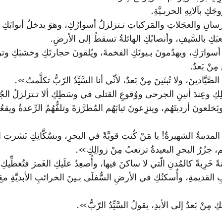
 بآلاتِهِ الحربـيَّةِ.
فرسانِ والعجَلاتِ والمَركباتِ تـتزلزلُ أسوارُكِ، وهوَ يدخلُ أبوابَكِ 
ِ بالسَّيفِ، وأنصابُكِ الهائلةُ تسقطُ إلى الأرضِ‌.
أسوارَكِ، ويهدُمونَ بـيوتَكِ الفخمةَ، ويُلقونَ حجارتَكِ وخشبَكِ وتر
مِنْ بَعدُ.
دينَ، ولا تُبنَينَ مِنْ بَعدُ، لأنِّي أنا السَّيِّدُ الرّبُّ تكلَّمتُ».
طِكِ وعِندَ أنينِ الجرحى ووُقوعِ القتلى في وسَطِكِ ألا تـتزلزلُ الجُز
خلعونَ أرديتَهُم، وينزِعونَ ثيابَهُم المُطرَّزةَ وتلفُّهُمُ الرِّعدةُ و
ها المدينةُ الشهيرةُ! يا مَنْ كُنتِ قويَّةً في البحرِ، وبسُكَّانِكِ نَشرتِ 
، جزُرُ البحرِ البعيدةُ ترتعبُ مِنْ زوالِكِ».
 خَرِبةً كالمُدنِ الّتي لا ساكنَ فيها، وأُصعِدُ علَيكِ الغَمرَ فتُغطِّيكِ 
القديمةِ، وأُسكنُكِ في الأرضِ السُّفلَى بـينَ الخرائبِ الأبديَّةِ معَ 
ِنْ بَعدُ إلى الأبدِ، يقولُ السَّيِّدُ الرّبُّ».