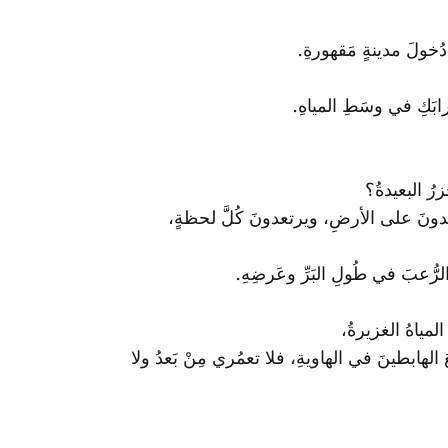
دُخولَ مدينةٍ مَقهورةِ.
ابَكِ في وسَطِ المياهِ.
رُ البعيدةُ؟
يقعُدونَ على الأرضِ، ويرتعدونَ كُلَّ لحظةٍ،
الرُّعبَ في طُولِ البَرِّ وعَرضِهِ.
المياهُ الغزيرةُ،
الهابطينَ في الهاويةِ، فلا تعمُري مِنْ بَعدُ‌ ولا