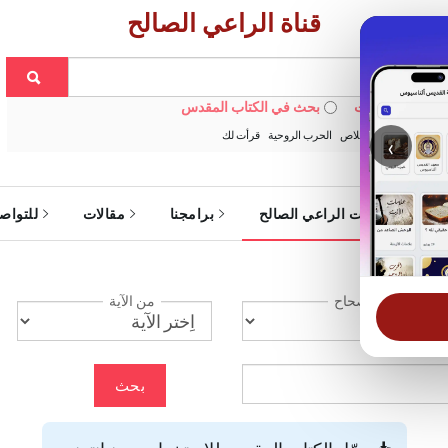
قناة الراعي الصالح
 في الويبسايت
بحث في الكتاب المقدس
:
خبزنا اليومي
الخلاص
الحرب الروحية
قرأت لك
‹
ة
خدمات الراعي الصالح
برامجنا
مقالات
للتواص
الإصحاح
من الآية
بحث