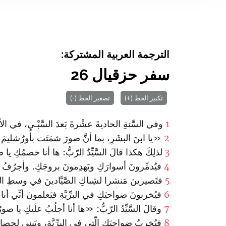
الترجمة العربية المشتركة:
سفر حزقيال 26
تكبير الخط (+)
تصغير الخط (-)
1
وفي السَّنةِ الحاديةَ عشْرةَ‌ بَعدَ السَّبْـي، في الأوّ
2
«يا ا‏بنَ البشَرِ، بما أنَّ صورَ‌ شمَتَت بأُورُشليمَ
3
لذلِكَ هكذا قالَ السَّيِّدُ الرّبُّ: ها أنا خصمُكِ يا 
4
فيُدمِّرونَ أسوارَكِ ويَهدِمونَ بروجَكِ. وأجرُفُ ت
5
فتَصيرينَ مَنشرا لشِباكِ الصَّيَّادينَ في وسطِ البح
6
فيُخربونَ ضواحيَكِ في البرِّيَّةِ فيَعلمونَ أنِّي أنا
7
وقالَ السَّيِّدُ الرّبُّ: «ها أنا أجلُبُ علَيكِ يا ص
8
فيُخرِبُ ضواحيَكِ الّتي في البرِّيَّةِ، ويَبني لِحصار