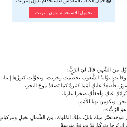
📥 حمّل الكتاب المقدس للاستخدام بدون إنترنت
تحميل للاستخدام بدون إنترنت
َلِ منَ الشَّهرِ، قالَ ليَ الرّبُّ:
 وقالَت: بوَّابةُ الشُّعوبِ تحطَّمَت وخَرِبت، وتحوَّلَت كنوزُها إلينا،
صورُ، فأُصعِدُ علَيكِ أمَما كثيرةً كما يَصعَدُ موجُ البحرِ،
ُرابَكِ عَنكِ وأجعَلُكِ صخرا عاريا،
رِ، وتكونينَ نهبا للأمَمِ.
 هوَ الرّبُّ».
ورُ نَبوخذنَصَّرَ ملِكَ بابلَ، ملِكَ المُلوكِ، مِنَ الشِّمالِ بخيلٍ ومر
ِكِ بُرجا ويَركُمُ تَلا ويرفعُ مِترسةً