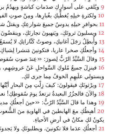
9
ويُلقي على أسوارِكِ صدَماتِ كباشةٍ ويهدُمُ بروجَكِ
10
ولكثرةِ خيلِهِ يُغطِّيكِ بغُبارِها، ومِنْ صوتِ ال
11
بحوافرِ خيلِهِ يدوسُ جميعَ شوارعِكِ ويقتلُ شعبَك
12
ويسلبونَ ثروتَكِ، ويَنهبونَ تجارتَكِ، وينقضُونَ 
13
وأُبطِلُ زجَلَ أغانيكِ، وصوتُ كَنَّاراتِكِ لا يُسمَعُ 
14
وأجعلُكِ صخرا عاريا، فتكونينَ مَنشرا لِشباكِ الصَّيَّا
15
وقالَ السَّيِّدُ الرّبُّ لِصورَ: «عِندَ صوتِ سُقو
16
فينزِلَ جميعُ مُلوكِ السَّواحلِ عَنْ عروشِهِم، ويَ
ويستولي علَيهِمِ الخوفُ مِما جرى لكِ‌.
17
ويرْثونَكِ فيقولونَ: كيفَ زِلْتِ مِنَ البحارِ‌ أيَّتُ
18
والآنَ فالجزُرُ البعيدةُ ترتعدُ يومَ سُقوطِكِ! نعم
19
وهذا ما قالَ السَّيِّدُ الرّبُّ: «حينَ أجعلُكِ مدينةً
20
أهبِطُكِ معَ الهابطينَ في الهاويةِ منَ الشُّعوبِ 
يكونُ لكِ مكانٌ في أرضِ الأحياءِ.
21
أجعلُكِ عدَما فلا تكونينَ، ويطلبونَكِ ولا يَجدونَكِ م