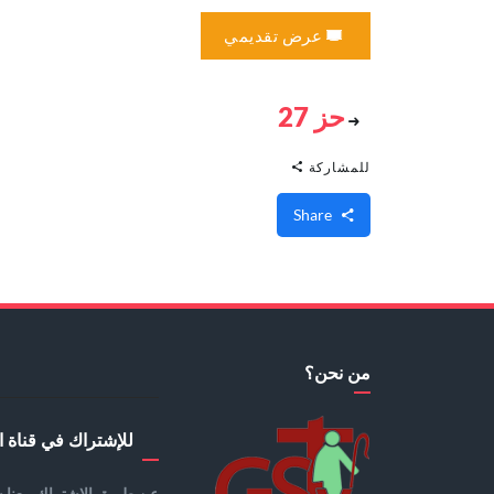
عرض تقديمي
حز 27
للمشاركة
Share
من نحن؟
للإشتراك في قناة ا
عن طريق الإشتراك معنا س