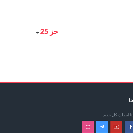
حز 25
نا
عنا ليصلك كل جديد