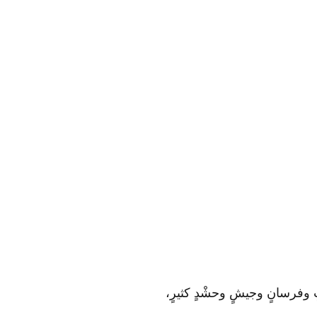
كباتٍ وفرسانٍ وجيشٍ وحشْدٍ كثيرٍ،