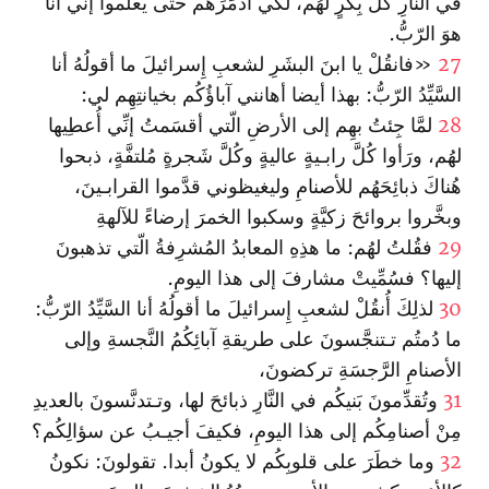
في النَّارِ كُلَّ بِكرٍ‌ لهُم، لكي أُدمِّرَهُم حتّى يعلموا إنِّي أنا
هوَ الرّبُّ.
27
«فا‏نقُلْ يا ا‏بنَ البشَرِ لشعبِ إِسرائيلَ ما أقولُهُ أنا
السَّيِّدُ الرّبُّ: بهذا أيضا أهانني آباؤُكُم بخيانتِهِم لي:
28
لمَّا جِئتُ بهِم إلى الأرضِ الّتي أقسَمتُ إنِّي أُعطِيها
لهُم، ورَأوا كُلَّ رابـيةٍ عاليةٍ وكُلَّ شَجرةٍ مُلتفَّةٍ، ذبحوا
هُناكَ ذبائِحَهُم للأصنامِ وليغيظوني قدَّموا القرابـينَ،
وبخَّروا بروائحَ زكيَّةٍ وسكبوا الخمرَ إرضاءً للآلهةِ
29
فقُلتُ لهُم: ما هذِهِ المعابدُ المُشرِفةُ الّتي تذهبونَ
إليها؟ فسُمِّيتْ مشارفَ إلى هذا اليومِ.
30
لذلِكَ أُنقُلْ لشعبِ إِسرائيلَ ما أقولُهُ أنا السَّيِّدُ الرّبُّ:
ما دُمتُم تـتنجَّسونَ على طريقةِ آبائِكُمُ النَّجسةِ وإلى
الأصنامِ الرَّجسَةِ تركضونَ،
31
وتُقدِّمونَ بَنيكُم في النَّارِ ذبائحَ لها، وتـتدنَّسونَ بالعديدِ
مِنْ أصنامِكُم إلى هذا اليومِ، فكيفَ أجيـبُ عن سؤالِكُم؟
32
وما خطَرَ على قلوبِكُم لا يكونُ أبدا. تقولونَ: نكونُ