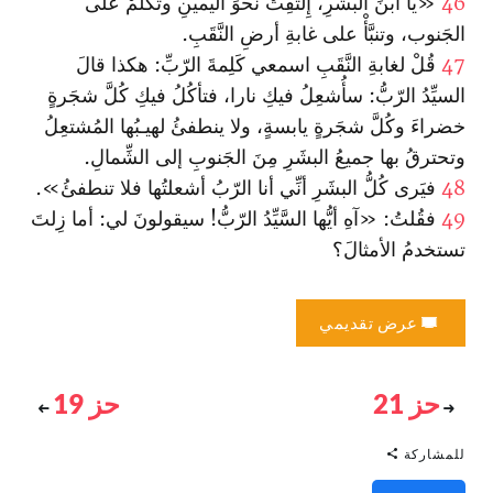
46
«يا ا‏بنَ البشَرِ، إِلتفِتْ نحوَ اليمينِ وتكلَّمْ على
الجَنوب، وتنبَّأْ على غابةِ أرضِ النَّقَبِ‌.
47
قُلْ لغابةِ النَّقَبِ ا‏سمعي كَلِمةَ الرّبِّ: هكذا قالَ
السيِّدُ الرّبُّ: سأُشعِلُ فيكِ نارا، فتأكُلُ فيكِ كُلَّ شجَرةٍ
خضراءَ وكُلَّ شجَرةٍ يابسةٍ، ولا ينطفئُ لهيـبُها المُشتعِلُ
وتحترقُ بها جميعُ البشَرِ مِنَ الجَنوبِ إلى الشِّمالِ.
48
فيَرى كُلُّ البشَرِ أنِّي أنا الرّبُ أشعلتُها فلا تنطفئُ».
49
فقُلتُ: «آهِ أيُّها السَّيِّدُ الرّبُّ! سيقولونَ لي: أما زِلتَ
تستخدمُ الأمثالَ؟
عرض تقديمي
حز 21
حز 19
للمشاركة