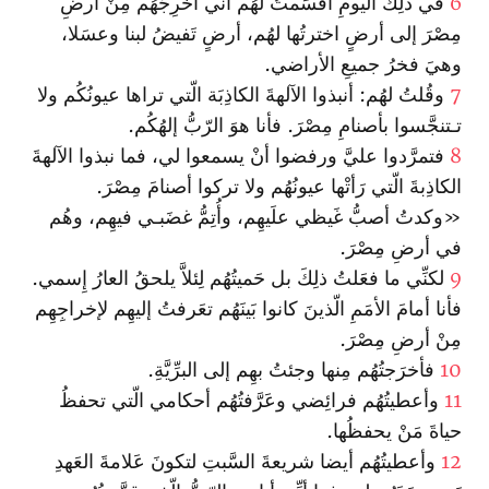
6
في ذلِكَ اليومِ أقسَمتُ لهُم أنِّي أُخرِجُهُم مِنْ أرضِ
مِصْرَ إلى أرضٍ ا‏خترتُها لهُم، أرضٍ تَفيضُ لبنا وعسَلا،
وهيَ فخرُ جميعِ الأراضي‌.
7
وقُلتُ لهُم: أنبذوا الآلهةَ الكاذِبَة الّتي تراها عيونُكُم ولا
تـتنجَّسوا بأصنامِ مِصْرَ. فأنا هوَ الرّبُّ إلهُكُم.
8
فتمرَّدوا عليَّ ورفضوا أنْ يسمعوا لي، فما نبذوا الآلهةَ
الكاذِبةَ الّتي رَأتْها عيونُهُم ولا تركوا أصنامَ مِصْرَ.
«وكدتُ أصبُّ غَيظي علَيهِم، وأُتِمُّ غضَبـي فيهِم، وهُم
في أرضِ مِصْرَ.
9
لكنِّي ما فعَلتُ ذلِكَ بل حَميتُهُم لِئلاَّ يلحقُ العارُ إِسمي.
فأنا أمامَ الأمَمِ الّذينَ كانوا بَينَهُم تعَرفتُ إليهِم لإخراجِهِم
مِنْ أرضِ مِصْرَ.
10
فأخرَجتُهُم مِنها وجئتُ بهِم إلى البرِّيَّةِ.
11
وأعطيتُهُم فرائِضي وعَرَّفتُهُم أحكامي الّتي تحفظُ
حياةَ مَنْ يحفظُها.
12
وأعطيتُهُم أيضا شريعةَ السَّبتِ لتكونَ عَلامةَ العَهدِ