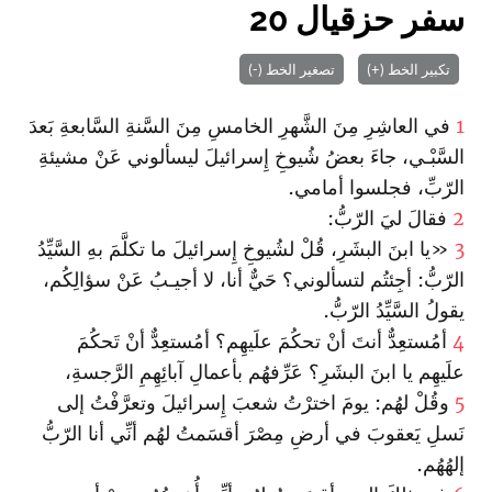
سفر حزقيال 20
تكبير الخط (+)
تصغير الخط (-)
1
في العاشِرِ مِنَ الشَّهرِ الخامسِ مِنَ السَّنةِ السَّابعةِ بَعدَ
السَّبْـي‌، جاءَ بعضُ شُيوخِ إِسرائيلَ ليسألوني عَنْ مشيئةِ
الرّبِّ، فجلسوا أمامي.
2
فقالَ ليَ الرّبُّ:
3
«يا ا‏بنَ البشَرِ، قُلْ لشُيوخِ إِسرائيلَ ما تكلَّمَ بهِ السَّيِّدُ
الرّبُّ: أجِئتُم لتسألوني؟ حَيٌّ أنا، لا أجيـبُ عَنْ سؤالِكُم،
يقولُ السَّيِّدُ الرّبُّ.
4
أمُستعِدٌّ أنتَ أنْ تحكُمَ علَيهِم؟ أمُستعِدٌّ أنْ تَحكُمَ
علَيهِم يا ا‏بنَ البشَرِ؟ عَرِّفهُم بأعمالِ آبائِهِمِ الرَّجسةِ،
5
وقُلْ لهُم: يومَ ا‏خترْتُ شعبَ إِسرائيلَ وتعرَّفْتُ إلى
نَسلِ يَعقوبَ في أرضِ مِصْرَ أقسَمتُ لهُم أنِّي أنا الرّبُّ
إلهُهُم.