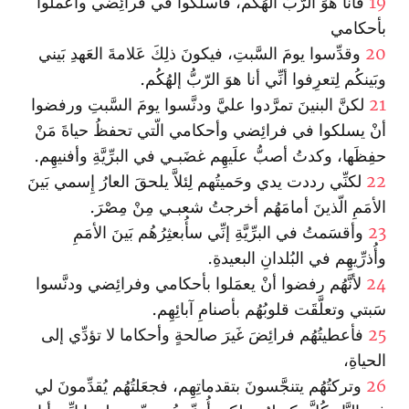
19
فأنا هوَ الرّبُّ الهُكُم، فا‏سلكوا في فرائِضي وا‏عملوا
بأحكامي
20
وقدِّسوا يومَ السَّبتِ، فيكونَ ذلِكَ عَلامةَ العَهدِ بَيني
وبَينكُم لِتعرِفوا أنِّي أنا هوَ الرّبُّ إلهُكُم.
21
لكنَّ البنينَ تمرَّدوا عليَّ ودنَّسوا يومَ السَّبتِ ورفضوا
أنْ يسلكوا في فرائِضي وأحكامي الّتي تحفظُ حياةَ مَنْ
حفِظَها، وكدتُ أصبُّ علَيهِم غضَبـي في البرِّيَّةِ وأفنيهِم.
22
لكنِّي رددت يدي وحَميتُهم لِئلاَّ يلحقَ العارُ إِسمي بَينَ
الأمَمِ الّذينَ أمامَهُم أخرجتُ شعبـي مِنْ مِصْرَ.
23
وأقسَمتُ في البرِّيَّةِ إنِّي سأُبعثِرُهُم بَينَ الأمَمِ
وأُذرِّيهِم في البُلدانِ البعيدةِ.
24
لأنَّهُم رفضوا أنْ يعمَلوا بأحكامي وفرائِضي ودنَّسوا
سَبتي وتعلَّقَت قلوبُهُم بأصنامِ آبائِهِم.
25
فأعطيتُهُم فرائِضَ غَيرَ صالحةٍ وأحكاما لا تؤدِّي إلى
الحياةِ‌،
26
وتركتُهُم يتنجَّسونَ بتقدماتِهِم، فجعَلتُهُم يُقدِّمونَ لي