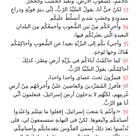
كالأمَمِ، كشعوبِ الأرضِ، ونعبُدُ الخشبَ والحجَرَ.
33
لكنْ حَيٌّ أنا، يقولُ السَّيِّدُ الرّبُّ، إنِّي بـيَدٍ قويَّةٍ وذراعٍ
ممدودةٍ وغضَبٍ شديدٍ أتسلَّطُ علَيكُم
34
وأُخرِجُكُم مِنْ بَينِ الشُّعوبِ وأجمعُكُم مِنَ البلدانِ
البعيدةِ الّتي بعثَرتُكُم فيها،
35
وأجيءُ بكُم إلى البرِّيَّةِ بعيدا عنِ الشُّعوبِ‌ وأحاكِمُكُم
هُناكَ وجها لِوجهٍ.
36
كما حاكَمْتُ آباءَكُم في برِّيَّةِ أرضِ مِصْرَ، كذلِكَ
أحاكِمُكُم، يقولُ السَّيِّدُ الرّبُّ.
37
فتمرُّونَ تَحتَ عصاي‌ واحدا واحدا،
38
فأفرِزُ المُتمَرِّدينَ والعاصينَ عليَّ وأُخرِجُهُم مِنْ أرضِ
غُربتِهِم، لكنَّهُم لا يدخلونَ أرضَ إِسرائيلَ، فتعلمونَ أنِّي
أنا هوَ الرّبُّ.
39
«وأنتُم يا شعبَ إِسرائيلَ، إِفعلوا ما شِئتُم وا‏عبُدوا
أصنامَكُم وا‏تْبعوها. لكنْ في النهايةِ ستسمعونَ لي، فلن
تُدنِّسوا بَعدَ ذلِكَ إِسميَ القدُّوسَ بتقدماتِكُم وأصنامِكُم.