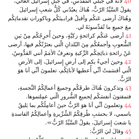
40
لأنَّهُ في جبَلي المُقدَّسِ‌، في جبَلِ إِسرائيلَ العالي،
يقولُ السَّيِّدُ الرّبُّ، هُناكَ يعبُدُني كُلُّ شعبِ إِسرائيلَ
وهُناكَ أرضى عَنكُم وأقبلُ قرابـينَكُم وباكوراتِ تقدماتِكُم
معَ جميعِ ما تُقدِّسونَهُ لي.
41
أرضى عَنكُم كرائحةٍ زكيَّةٍ، وحينَ أُخرِجُكُم مِنْ بَينِ
الشُّعوبِ وأجمعُكُم مِنَ البُلدانِ الّتي بعثرْتُكُم فيها، أرضى
عَنْ رائحةِ ذبائِحِكُم الزَّكيةِ وتعرِفُ الأمَمُ أنني القدُّوسُ،
42
وحينَ أجيءُ بكم إلى أرضِ إِسرائيلَ، إلى الأرضِ
الّتي أقسَمتُ أنِّي أُعطيها لآبائِكُم، تعلمونَ أنِّي أنا هوَ
الرّبُّ.
43
وتذكرونَ هُناكَ طرقَكُم وجميعَ أعمالِكُمُ النَّجسةِ،
فتمقتونَ أنفسَكُم لِجميعِ الشُّرورِ الّتي عمِلتموها.
44
وتعلمونَ أنِّي أنا هوَ الرّبُّ حينَ أعامِلُكُم بما يَليقُ
با‏سمي، لا بحسَبِ طُرقِكُمُ الشِّرِّيرةِ وأعمالِكُمُ الفاسدةِ
يا شعبَ إِسرائيلَ، يقولُ السَّيِّدُ الرّبُّ».
45
وقالَ ليَ الرّبُّ: