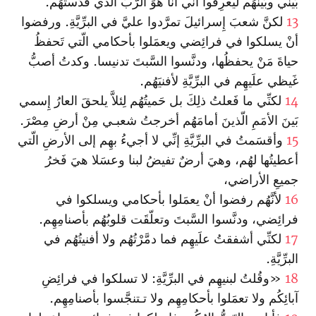
بَيني وبَينَهُم ليعرِفوا أنِّي أنا هوَ الرّبُّ الّذي قدَّستُهُم.
13
لكنَّ شعبَ إِسرائيلَ تمرَّدوا عليَّ في البرِّيَّةِ. ورفضوا
أنْ يسلكوا في فرائِضي ويعمَلوا بأحكامي الّتي تَحفظُ
حياةَ مَنْ يحفظُها، ودنَّسوا السَّبتَ تدنيسا. وكدتُ أصبُّ
غَيظي علَيهِم في البرِّيَّةِ لأفنيَهُم.
14
لكنِّي ما فَعلتُ ذلِكَ بل حَميتُهُم لِئلاَّ يلحقَ العارُ إِسمي
بَينَ الأمَمِ الّذينَ أمامَهُم أخرجتُ شعبـي مِنْ أرضِ مِصْرَ.
15
وأقسَمتُ في البرِّيَّةِ إنِّي لا أجيءُ بهِم إلى الأرضِ الّتي
أعطيتُها لهُم، وهيَ أرضٌ تفيضُ لبنا وعسَلا هيَ فَخرُ
جميعِ الأراضي،
16
لأنَّهُم رفضوا أنْ يعمَلوا بأحكامي ويسلكوا في
فرائِضي، ودنَّسوا السَّبتَ وتعلّقَت قلوبُهُم بأصنامِهِم.
17
لكنِّي أشفقتُ علَيهِم فما دمَّرْتُهُم ولا أفنيتُهُم في
البرِّيَّةِ‌.
18
«وقُلتُ لبنيهِم في البرِّيَّةِ: لا تسلكوا في فرائِضِ
آبائِكُم ولا تعمَلوا بأحكامِهِم ولا تـتنجَّسوا بأصنامِهِم.