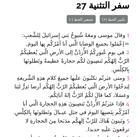
سفر التثنية 27
تكبير الخط (+)
تصغير الخط (-)
1
وقالَ موسى ومعَهُ شُيوخُ بَني إِسرائيلَ لِلشَّعبِ:
«إعْمَلوا بجميعِ الوصايا الّتي أنا آمُرُكُم بِها اليومَ.
2
في يومِ عُبورِكُمُ الأُردُنَّ إلى الأرضِ الّتي يُعطيكُمُ
الرّبُّ إلهُكُم تَنصِبونَ لكُم حجارةً عظيمةً وتَطلونَها
بِالكِلْسِ.
3
ومتى عبَرتُم تكتُبونَ علَيها جميعَ كلامِ هذِهِ الشَّريعةِ
لِتدخُلوا الأرضَ الّتي يُعطيكُمُ الرّبُّ إلهُكُم أرضا تَدِرُّ لبَنا
وعسَلا‌، كما قالَ لكُمُ الرّبُّ إلهُ آبائِكُم.
4
فإذا عبَرتُمُ الأُردُنَّ تَنصِبونَ هذِهِ الحجارةَ الّتي أنا
آمُرُكُم بِنَصبِها اليومَ في جبَلِ عيـبالَ‌ وتَطلونَها بِالكِلْسِ.
5
وتَبنونَ هُناكَ للرّبِّ إلهِكُم مذبَحا مِنَ الحجارةِ لا
ترفَعونَ علَيهِ حديدا.