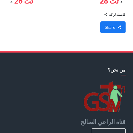
تث 28
تث 26
للمشاركة
Share
من نحن؟
قناة الراعي الصالح