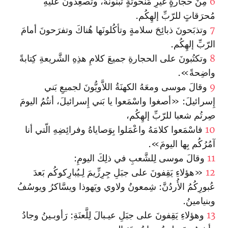
6
مِنْ حجارةٍ غَيرِ مَنحوتَةٍ تَبنونَهُ، وتُصعِدونَ علَيهِ
مُحرَقاتٍ للرّبِّ إلهِكُم‌.
7
وتذبَحونَ ذبائِحَ سلامةٍ وتأكُلونَها هُناكَ وتفرَحونَ أمامَ
الرّبِّ إلهِكُم.
8
وتكتُبونَ على الحجارةِ جميعَ كلامِ هذِهِ الشَّريعةِ كِتابةً
واضِحةً‌».
9
وقالَ موسى ومعَهُ الكهنَةُ اللاَّويُّونَ‌ لجميعِ بَني
إِسرائيلَ: «أصغوا وا‏سْمَعوا يا بَني إِسرائيلَ، أنتُمُ اليومَ
صِرتُم شعبا للرّبِّ إلهِكُم،
10
فا‏سْمَعوا كلامَهُ وا‏عْمَلوا بِوَصاياهُ وفرائِضِهِ الّتي أنا
آمُرُكُم بِها اليومَ».
11
وقالَ موسى لِلشَّعبِ في ذلِكَ اليومِ:
12
«هؤلاءِ يَقِفونَ على جبَلِ جِرِزِّيمَ‌ لِـيُبارِكوكُم بَعدَ
عُبورِكُمُ الأُردُنَّ: شِمعونُ ولاوي ويَهوذا ويسَّاكرُ ويوسُفُ
وبنيامينُ.
13
وهؤلاءِ يَقِفونَ على جبَلِ عيـبالَ لِلَّعنَةِ: رَأوبـينُ وجادُ