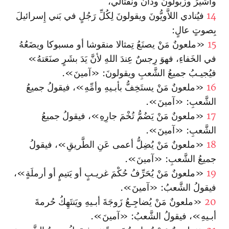
وأشيرُ وزَبولونُ ودانُ ونَفتالي،
14
فيُنادي اللاَّويُّونَ ويقولونَ لِكُلِّ رَجُلٍ في بَني إِسرائيلَ
بِصوتٍ عالٍ:
15
«ملعونٌ مَنْ يصنَعُ تِمثالا منقوشا أو مسبوكا ويضَعُهُ
في الخَفاءِ، فهوَ رِجسٌ عِندَ اللهِ لأنَّ يَدَ بشَرٍ صنَعَتهُ»
فيُجيـبُ جميعُ الشَّعبِ ويقولونَ: «آمينَ‌».
16
«ملعونٌ مَنْ يستَخِفُّ بأبـيهِ وأمِّهِ»، فيقولُ جميعُ
الشَّعبِ: «آمينَ‌».
17
«ملعونٌ مَنْ يَضُمُّ تُخْمَ جارِهِ»، فيقولُ جميعُ
الشَّعبِ: «آمينَ‌».
18
«ملعونٌ مَنْ يُضِلُّ أعمى عَنِ الطَّريقِ»، فيقولُ
جميعُ الشَّعبِ: «آمينَ‌».
19
«ملعونٌ مَنْ يُحَرِّفُ حُكْمَ غريـبٍ أو يَتيمٍ أو أرملَةٍ»،
فيقولُ الشَّعبُ: «آمينَ‌».
20
«ملعونٌ مَنْ يُضاجِـعُ زَوجَةَ أبـيهِ ويَنتَهِكُ حُرمةَ
أبـيهِ»، فيقولُ الشَّعبُ: «آمينَ‌».