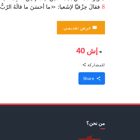
8
فقالَ حِزْقيَّا لإشَعيا: «ما أحسَنَ ما قالَهُ الرّ
عرض تقديمي
إش 40
للمشاركة
Share
من نحن؟