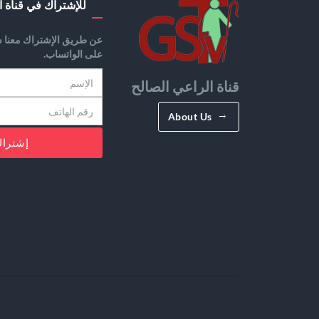
للإشتراك في قناة ا
عن طريق الإشتراك معنا س
على الواتساب.
قناة الراعي الصالح
About Us
إشترا