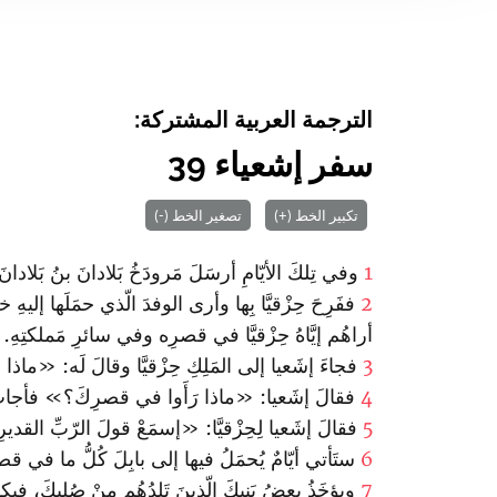
الترجمة العربية المشتركة:
سفر إشعياء 39
تكبير الخط (+)
تصغير الخط (-)
1
وفي تِلكَ الأيّامِ أرسَلَ مَرودَخُ بَلادانَ بنُ بَلادانَ 
2
ففَرِحَ حِزْقيَّا بِها وأرى الوفدَ الّذي حمَلَها إليهِ 
أراهُم إيَّاهُ حِزْقيَّا في قصرِه وفي سائرِ مَملكتِهِ.
3
فجاءَ إشَعيا إلى المَلِكِ حِزْقيَّا وقالَ لَه: «ماذا
4
فقالَ إشَعيا: «ماذا رَأَوا في قصرِكَ؟» فأجابَ حِ
5
فقالَ إشَعيا لِحِزْقيَّا: «إسمَعْ قولَ الرّبِّ القديرِ
6
ستَأتي أيّامٌ يُحمَلُ فيها إلى بابِلَ كُلُّ ما في قصرِك
7
ويؤخَذُ بعضُ بَنيكَ الّذينَ تَلِدُهُم مِنْ صُلبِكَ، ف