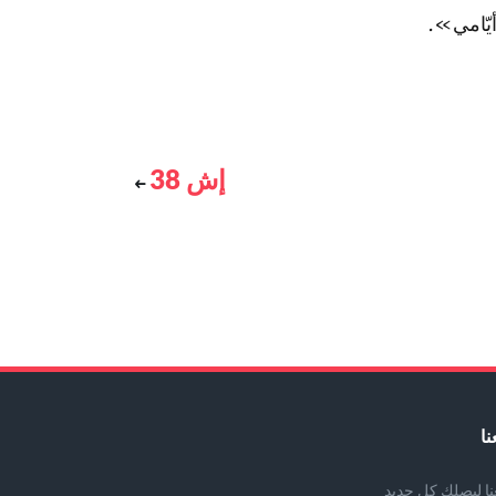
 أيّامي».
إش 38
نا
عنا ليصلك كل جديد