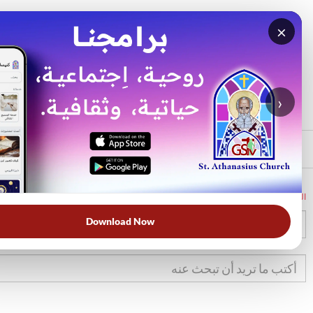
×
بحث
الأكثر بحثًا
›
الرئيسي
الرئيسية
الكتاب المقدس
إش
39
Download Now