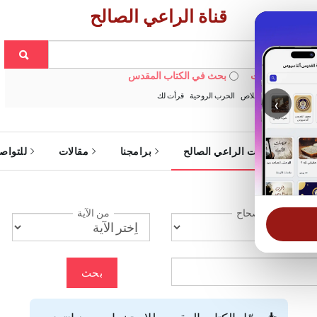
قناة الراعي الصالح
 في الويبسايت
بحث في الكتاب المقدس
:
خبزنا اليومي
الخلاص
الحرب الروحية
قرأت لك
‹
ة
خدمات الراعي الصالح
برامجنا
مقالات
للتواص
الإصحاح
من الآية
بحث