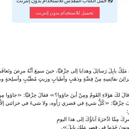
📥 حمّل الكتاب المقدس للاستخدام بدون إنترنت
تحميل للاستخدام بدون إنترنت
مَلِكُ بابِلَ رَسائِلَ وهدايا إلى حِزْقيَّا، حينَ سمِعَ أنَّهُ مرِضَ وتَعافَى
خزائِنَ نفائِسِهِ مِنْ فِضَّةٍ وذهَبٍ وأطيابٍ وزيتٍ مُطَيَّبٍ وأسلِحةٍ وما
 قالَ لكَ هؤلاءِ القَومُ ومِنْ أينَ جاؤوا؟» فقالَ حِزْقيَّا: «جاؤوا مِن
زْقيَّا: «كُلُّ شيءٍ في قصري رَأَوه، ولا شيءَ في خزائني إلاَّ أرَي
:
َ مِمَّا ا‏دَّخرَهُ آباؤُكَ إلى هذا اليومِ
يكونونَ خَدَما في قصرِ مَلكِ بابلَ». ‌