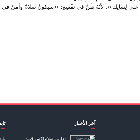
بُّ على لِسانِكَ». لأنَّهُ ظَنَّ في نفْسِهِ: «سيكونُ سلامٌ وأمنٌ في
آخر الأخبار
تابع
تاب
تعليم وصلاة لكسر قيود