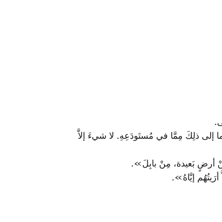
. ‌
 إلى ذلِكَ مِمَّا في مُستَودَعِهِ. لا شيءَ إلاَّ
ْ أرضٍ بَعيدة، مِنْ بابِلَ».
تُهُم إيَّاهُ».