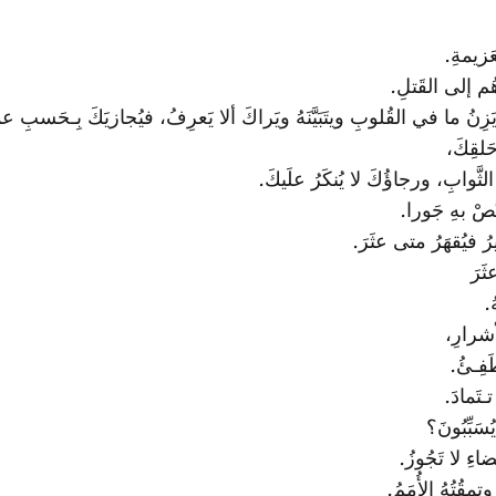
َزيمةِ.
ُم إلى القَتلِ‌.
نُ ما في القُلوبِ ويتَبَيَّنَهُ ويَراكَ ألا يَعرِفُ، فيُجازيَكَ بِـحَسبِ عم
َلقِكَ،
لثَّوابِ، ورجاؤُكَ لا يُنكَرُ علَيكَ.
َّصْ بهِ جَورا.
رُ فيُقهَرُ متى عثَرَ.
ثَرَ
ُ.
أشرارِ،
َفِـئُ.
ـتَمادَ.
ُسَبِّبُونَ؟
ءِ لا تَجُوزُ.
مقُتُهُ الأُمَمُ.