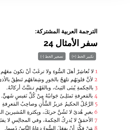
الترجمة العربية المشتركة:
سفر الأمثال 24
تكبير الخط (+)
تصغير الخط (-)
1
لا تُعاشِرْ‌ أهلَ السُّوءِ ولا ترغَبْ أنْ تكونَ معَهُم،
2
لأنَّ قلوبَهُم تلهَجُ بالجَورِ وشِفاهَهُم تَنطِقُ بالأذ
3
بالحِكمةِ يُبنَى البَيتُ، وبالفَهْمِ تـتثَبَّتُ أركانُهُ.
4
بالمَعرِفةِ تَمتَلِـئَ جَوانبُهُ مِنْ كُلِّ نَفيسٍ شَهيٍّ.
5
الرَّجُلُ الحكيمُ عزيزُ الشَّأْنِ وصاحِبُ المَعرِفةِ ع
6
بغيرِ هُدىً لا تَشُنَّ حربَكَ، وبِكثرةِ المُشيرينَ ا
7
الأحمَقُ لا يُدرِكُ الحِكمةَ، وفي المجالِسِ لا يفتَحُ
8
مَنْ فكَّرَ أنْ يفعَلَ السُّوءَ دعاهُ النَّاسُ ذَميما.