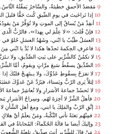
9
مَقصَدُ الأحمقِ خطيئةٌ، والسَّاخرُ يَمقُتُهُ النَّاسُ.
10
إذا تَراخَيتَ في يومِ الضِّيقِ كُنتَ حَقًّا قليلَ الع
11
أنقِذْ مَنْ يُساقُ إلى الموتِ ولا تُوَفِّرْ مَنْ يقودُه
12
فإنْ قُلتَ: «لا عِلْمَ لي بِهذا»، فالرّبُّ الّذي يَزِ
13
العسَلُ طَيِّبٌ يا ا‏بْني، وشَهْدُ العسَلِ حُلوٌ في ح
14
فا‏عرِفِ الحِكمةَ تَجدْها هكذا لا بُدَّ يا ا‏بْني مِنَ ا
15
لا تكمُنْ كالشِّرِّيرِ على بَيتِ الصِّدِّيقِ، ولا تـتَرَب
16
الصِّدِّيقُ يسقُطُ سَبعَ مرَّاتٍ ويقومُ، أمَّا الشِّرِّي
17
لا تفرَحْ بِسقُوطِ عَدُوِّكَ، ولا يـبتَهِـجْ قلبُكَ إذا ع
18
لِئلاَّ يَرى الرّبُّ ويَستاءَ، فيَرُدَّ عَنْ عَدوِّكَ غضَبَه
19
لا تَحسُدْ جماعةَ الأشرارِ ولا تُعاشِرْ جماعةَ ال
20
فأهلُ الشَّرِّ لا آخِرَةَ لهُم، وسِراجُ الأشرارِ يَنط
21
إتَّقِ الرّبَّ والمَلِكَ يا ا‏بني، ومعَ أهلِ الشَّأنِ لا ت
22
فمِنْهُم بَغتَةً تأتي النَّكْبةُ‌، ومَنْ يعلَمُ أيَّ هلاكٍ ي
23
وإليكَ أيضا ما قالَهُ الحُكَماءُ: المُحاباةُ في القضا
24
مَنْ قالَ لِلشِّرِّيرِ أنتَ صِدِّيقٌ، تلعنُهُ الشُّعوبُ وت