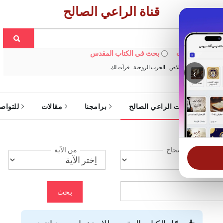
قناة الراعي الصالح
 في الويبسايت
بحث في الكتاب المقدس
:
خبزنا اليومي
الخلاص
الحرب الروحية
قرأت لك
‹
ة
خدمات الراعي الصالح
برامجنا
مقالات
للتواص
الإصحاح
من الآية
بحث