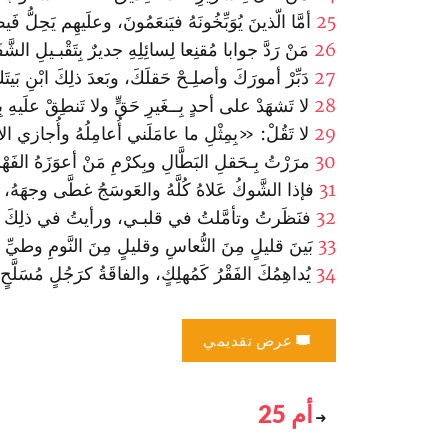
25
أمَّا الّذينَ يُوَبِّخُونَهُ فيَنعَمُونَ، وعلَيهِم يَحِلُّ ف
26
مَنْ رَدَّ جوابا مُقنِعا لِسائِلِهِ جديرٌ بِتَقْبـيلِ الشَّفَ
27
دَبِّرْ أمورَكَ وأصلِـحْ حَقلَكَ، وبَعدَ ذلِكَ ا‏بْنِ بَيتَ
28
لا تَشهَدْ على أحدٍ بِــغَيرِ حَقٍّ ولا تَنطِقْ علَيهِ ب
29
لا تَقُلْ: «بِمِثْلِ ما عامَلَني أُعامِلُهُ وأُجازي ال
30
مرَرْتُ بِـحَقلِ البَطَّالِ وبِكرْمِ مَنْ أعوَزَهُ الفَهْم
31
فإذا الشَّوكُ عَلاهُ كُلَّهُ والعَوسَجُ غطَّى وجهَهُ، وجِ
32
فنَظَرتُ وتأمَّلتُ في قلبـي، ورأيتُ في ذلِكَ عِب
33
بَينَ قليلٍ مِنَ النُّعاسِ وقليلٍ مِنَ النَّومِ وطيِّ ال
34
يُداهِمُكَ الفَقْرُ كَمُهلِكٍ، والفاقَةُ كرَجُلٍ مُسَلَّحٍ‌
عرض تقديمي
أم 25