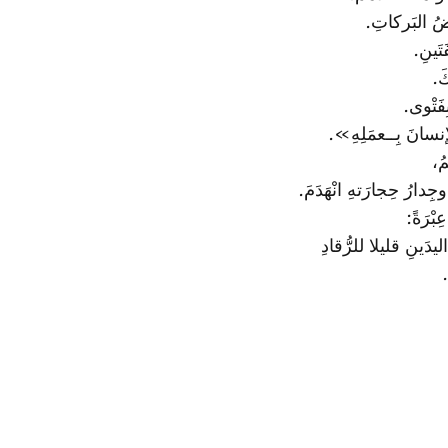
َيضُ البَركاتِ.
تَينِ.
كَ.
ِفَتْوى.
إنسانَ بِــعمَلِهِ».
ُ،
دارُ حِجارَتهِ ا‏نْهَدَمَ.
ْرَةً:
يدَينِ قليلا للرُّقادِ
.