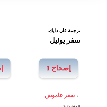
ترجمة فان دايك:
سفر يوئيل
إصحاح 1
إص
سفر عاموس
للمشاركة