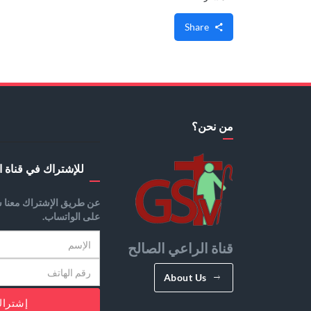
Share
من نحن؟
للإشتراك في قناة ا
عن طريق الإشتراك معنا س
على الواتساب.
قناة الراعي الصالح
About Us
إشترا