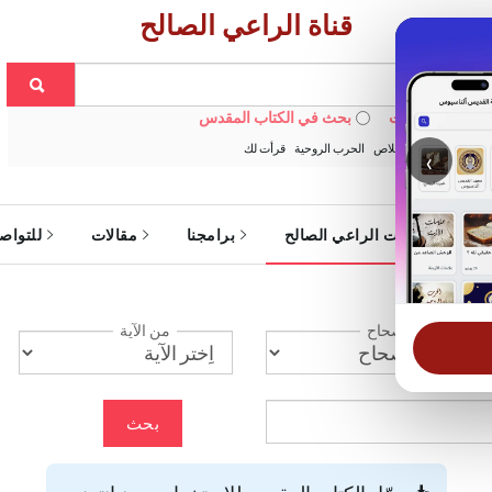
قناة الراعي الصالح
 في الويبسايت
بحث في الكتاب المقدس
:
خبزنا اليومي
الخلاص
الحرب الروحية
قرأت لك
‹
ة
خدمات الراعي الصالح
برامجنا
مقالات
للتواص
الإصحاح
من الآية
بحث