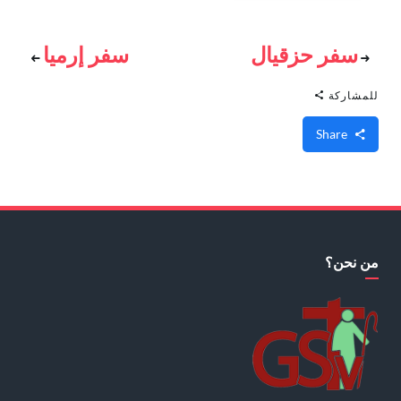
سفر حزقيال
سفر إرميا
للمشاركة
Share
من نحن؟