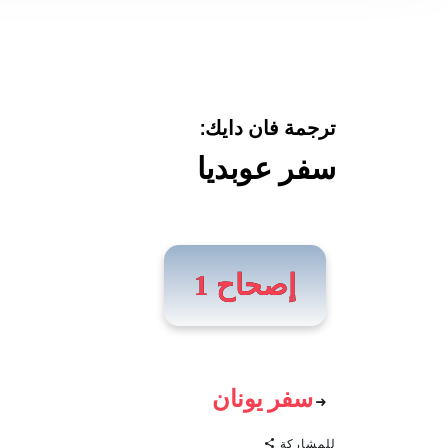
ترجمة فان دايك:
سفر عوبديا
إصحاح 1
سفر يونان
للمشاركة