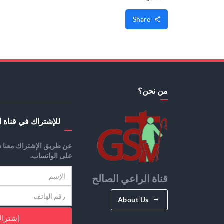
Share
من نحن؟
للإشتراك في قناة ا
عن طريق الإشتراك معنا س
على الواتساب.
قناة الراعي الصالح
About Us
إشترا