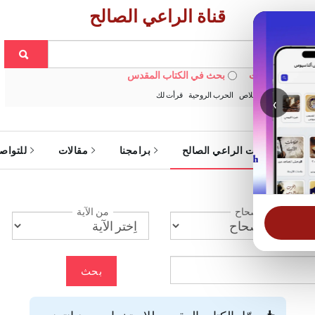
قناة الراعي الصالح
 في الويبسايت
بحث في الكتاب المقدس
:
خبزنا اليومي
الخلاص
الحرب الروحية
قرأت لك
‹
ة
خدمات الراعي الصالح
برامجنا
مقالات
للتواص
الإصحاح
من الآية
بحث