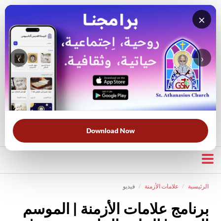
×
‹
›
قناة الراعي الصالح
بحث في الويبسايت
بحث في الكتاب المقدس
الأكثر بحثًا:
خبزنا اليومي
الخلاص
الحرب الروحية
قرأت لك
Download Now
الرئيسية
علامات الأزمنة
فيديو
برنامج علامات الأزمنة | الموسم