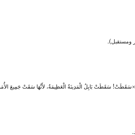
 ومستقبل).
طَتْ! سَقَطَتْ بَابِلُ الْمَدِينَةُ الْعَظِيمَةُ، لأَنَّهَا سَقَتْ جَمِيعَ الأُمَمِ 
.