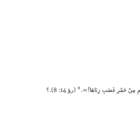
مِنْ خَمْرِ غَضَبِ زِنَاهَا!»." (رؤ 14: 8).؟