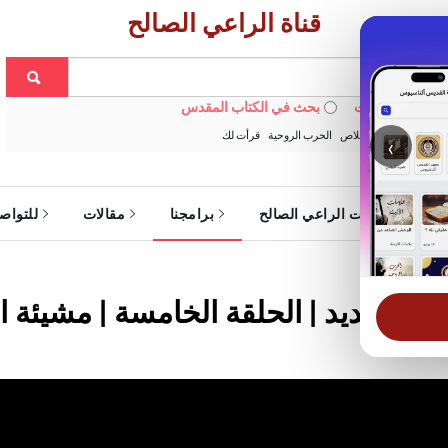
قناة الراعي الصالح
 في الويبسايت
بحث في الكتاب المقدس
:
خبزنا اليومي
الخلاص
الحرب الروحية
قرأت لك
‹
ة
خدمات الراعي الصالح
برامجنا
مقالات
للتواص
سم الجديد | الحلقة الخامسة | مشيئة ا