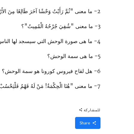
2- ما معنى "ثُمَّ رَأَيْتُ وَحْشًا آخَرَ طَالِعًا مِنَ الأَرْضِ، وَكَانَ لَهُ قَرْنَانِ شِبْهُ خَرُوفٍ، وَكَانَ يَتَكَلَّمُ كَتِنِّينٍ،"؟
3- ما معنى "شُفِيَ جُرْحُهُ الْمُمِيتُ"؟
4- ما هى صورة الوحش التي سيسجد لها الناس؟
5- ما هى سمة الوحش؟
6- هل لقاح فيروس كورونا هو سمة الوحش؟
7- ما معنى "هُنَا الْحِكْمَةُ! مَنْ لَهُ فَهْمٌ فَلْيَحْسُبْ عَدَدَ الْوَحْشِ، فَإِنَّهُ عَدَدُ إِنْسَانٍ، وَعَدَدُهُ: سِتُّمِئَةٍ وَسِتَّةٌ وَسِتُّونَ." ؟
للمشاركة
Share